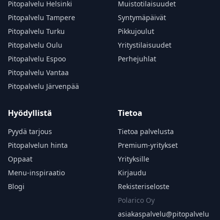
Pitopalvelu Helsinki
Muistotilaisuudet
Pitopalvelu Tampere
Syntymäpäivät
Pitopalvelu Turku
Pikkujoulut
Pitopalvelu Oulu
Yritystilaisuudet
Pitopalvelu Espoo
Perhejuhlat
Pitopalvelu Vantaa
Pitopalvelu Järvenpää
Hyödyllistä
Tietoa
Pyydä tarjous
Tietoa palvelusta
Pitopalvelun hinta
Premium-yritykset
Oppaat
Yrityksille
Menu-inspiraatio
Kirjaudu
Blogi
Rekisteriseloste
Polarico Oy
asiakaspalvelu@
pitopalvelu