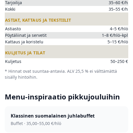
Tarjoilija
35–60 €/h
Kokki
35–55 €/h
ASTIAT, KATTAUS JA TEKSTIILIT
Astiasto
4–5 €/hlö
Pöytäliinat ja servetit
1–8 €/hlö–kpl
Kattaus ja koristelu
5–15 €/hlö
KULJETUS JA TILAT
Kuljetus
50–250 €
* Hinnat ovat suuntaa-antavia. ALV 25,5 % ei välttämättä
sisälly hintoihin.
Menu-inspiraatio pikkujouluihin
Klassinen suomalainen juhla­buffet
Buffet · 35,00–55,00 €/hlö