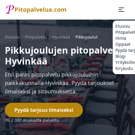
Pitopalvelua.com
Etusivu
Pitopalve
Etusivu
/
Pitopalvelu
/
Hyvinkää
/
Pikkujoulut
Hinta
Oppaat
Pikkujoulujen pitopalvelu
Pyydä tar
Blogi
Hyvinkää
Yrityksille
Kirjaudu
Etsi paras pitopalvelu pikkujouluihin
paikkakunnalla Hyvinkää. Pyydä tarjoukset –
ilmaiseksi ja sitoumuksetta.
Pyydä tarjous ilmaiseksi
Yli 2 000 asiakasta palveltu