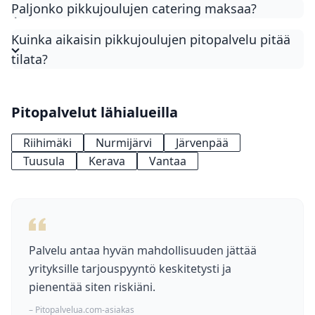
Paljonko pikkujoulujen catering maksaa?
Pikkujoulujen catering maksaa tyypillisesti 38–55
Kuinka aikaisin pikkujoulujen pitopalvelu pitää
€/henkilö joulubuffet-menulla. Perinteinen
tilata?
pikkujoulumenu on 38–44 €/hlö ja premium-
pikkujoulumenu 44–55 €/hlö. Juomat, ohjelma ja
tarjoiluhenkilökunta (35–45 €/h) hinnoitellaan
Pitopalvelut lähialueilla
usein erikseen.
Riihimäki
Nurmijärvi
Järvenpää
Tuusula
Kerava
Vantaa
Palvelu antaa hyvän mahdollisuuden jättää
yrityksille tarjouspyyntö keskitetysti ja
pienentää siten riskiäni.
– Pitopalvelua.com-asiakas