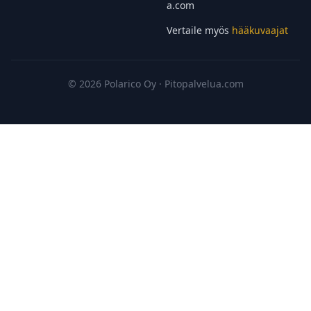
a.com
Vertaile myös
hääkuvaajat
© 2026 Polarico Oy · Pitopalvelua.com