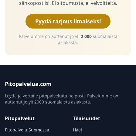
sähköpostiisi. Ei sitoumusta, ei velvoitteita.
Pyydä tarjous ilmaiseksi
Palvelumme on auttanut jo yli
2 000
suomalaista
asiakasta.
Pitopalvelua.com
Löydä ja vertaile pitopalveluita helposti. Palvelumme on
auttanut jo yli 2000 suomalaista asiakasta.
Pitopalvelut
Tilaisuudet
Pitopalvelu Suomessa
Häät