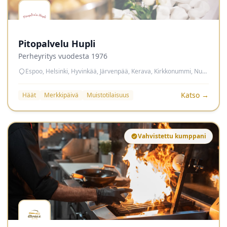
Pitopalvelu Hupli
Perheyritys vuodesta 1976
Espoo, Helsinki, Hyvinkää, Järvenpää, Kerava, Kirkkonummi, Nurmijärvi, Sipoo, Tuusula, Vantaa
Katso →
Häät
Merkkipäivä
Muistotilaisuus
Vahvistettu kumppani