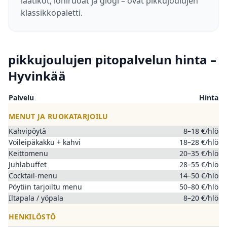
laatikot, lohiruoat ja glögi – ovat pikkujoulujen
klassikkopaletti.
pikkujoulujen pitopalvelun hinta –
Hyvinkää
Palvelu
Hinta
MENUT JA RUOKATARJOILU
Kahvipöytä
8–18 €/hlö
Voileipäkakku + kahvi
18–28 €/hlö
Keittomenu
20–35 €/hlö
Juhlabuffet
28–55 €/hlö
Cocktail-menu
14–50 €/hlö
Pöytiin tarjoiltu menu
50–80 €/hlö
Iltapala / yöpala
8–20 €/hlö
HENKILÖSTÖ