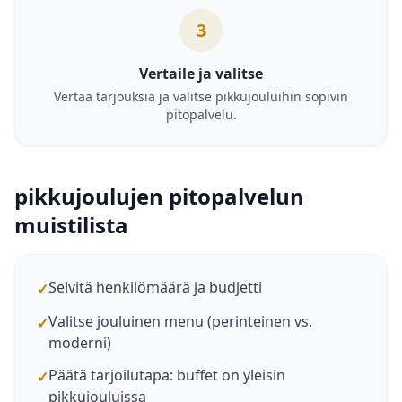
3
Vertaile ja valitse
Vertaa tarjouksia ja valitse pikkujouluihin sopivin
pitopalvelu.
pikkujoulujen pitopalvelun
muistilista
Selvitä henkilömäärä ja budjetti
✓
Valitse jouluinen menu (perinteinen vs.
✓
moderni)
Päätä tarjoilutapa: buffet on yleisin
✓
pikkujouluissa