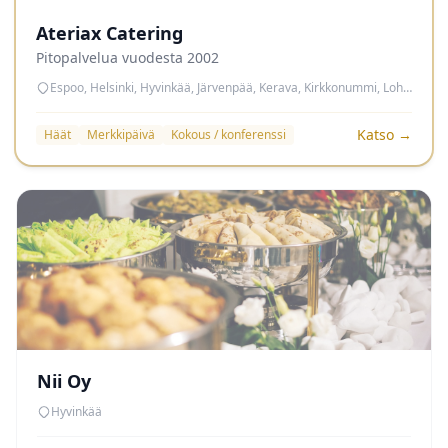
Ateriax Catering
Pitopalvelua vuodesta 2002
Espoo, Helsinki, Hyvinkää, Järvenpää, Kerava, Kirkkonummi, Lohja, Nurmijärvi, Porvoo, Sipoo, Tuusula, Vantaa, Vihti
Katso →
Häät
Merkkipäivä
Kokous / konferenssi
Nii Oy
Hyvinkää