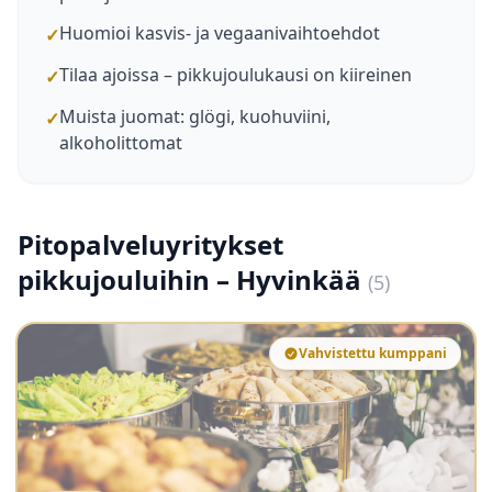
Huomioi kasvis- ja vegaanivaihtoehdot
✓
Tilaa ajoissa – pikkujoulukausi on kiireinen
✓
Muista juomat: glögi, kuohuviini,
✓
alkoholittomat
Pitopalveluyritykset
pikkujouluihin – Hyvinkää
(5)
Vahvistettu kumppani