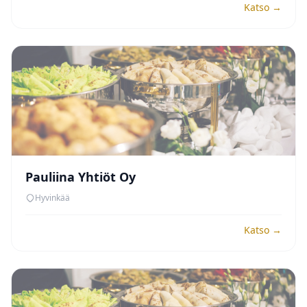
Katso →
Pauliina Yhtiöt Oy
Hyvinkää
Katso →