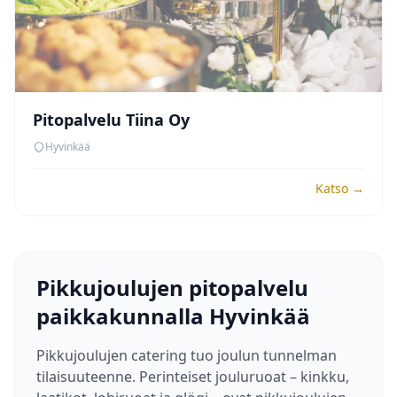
Pitopalvelu Tiina Oy
Hyvinkää
Katso →
Pikkujoulujen pitopalvelu
paikkakunnalla Hyvinkää
Pikkujoulujen catering tuo joulun tunnelman
tilaisuuteenne. Perinteiset jouluruoat – kinkku,