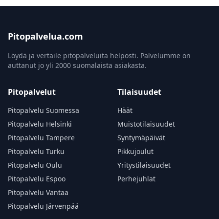
Pitopalvelua.com
Löydä ja vertaile pitopalveluita helposti. Palvelumme on
auttanut jo yli 2000 suomalaista asiakasta.
Pitopalvelut
Tilaisuudet
Pitopalvelu Suomessa
Häät
Pitopalvelu Helsinki
Muistotilaisuudet
Pitopalvelu Tampere
Syntymäpäivät
Pitopalvelu Turku
Pikkujoulut
Pitopalvelu Oulu
Yritystilaisuudet
Pitopalvelu Espoo
Perhejuhlat
Pitopalvelu Vantaa
Pitopalvelu Järvenpää