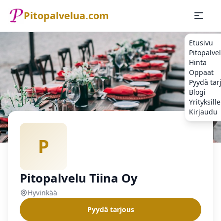
Pitopalvelua.com
Etusivu
Pitopalve
Hinta
Oppaat
Pyydä tar
Blogi
Yrityksille
Kirjaudu
Etusivu
Pitopalvelu
Hyvinkää
Pitopalvelu Tiina Oy
P
Pitopalvelu Tiina Oy
Hyvinkää
Pyydä tarjous