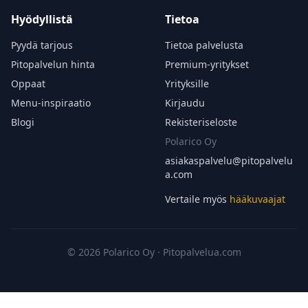
Hyödyllistä
Tietoa
Pyydä tarjous
Tietoa palvelusta
Pitopalvelun hinta
Premium-yritykset
Oppaat
Yrityksille
Menu-inspiraatio
Kirjaudu
Blogi
Rekisteriseloste
Polarico Oy
asiakaspalvelu@
pitopalvelu
a.com
Vertaile myös
hääkuvaajat
© 2026 Polarico Oy · Pitopalvelua.com