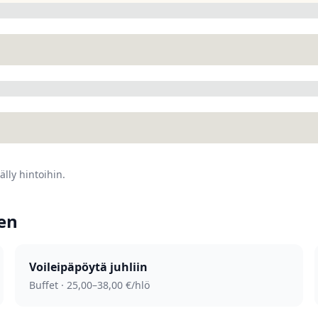
älly hintoihin.
een
Voileipäpöytä juhliin
Buffet · 25,00–38,00 €/hlö