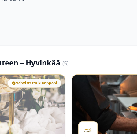
uuteen – Hyvinkää
(5)
Vahvistettu kumppani