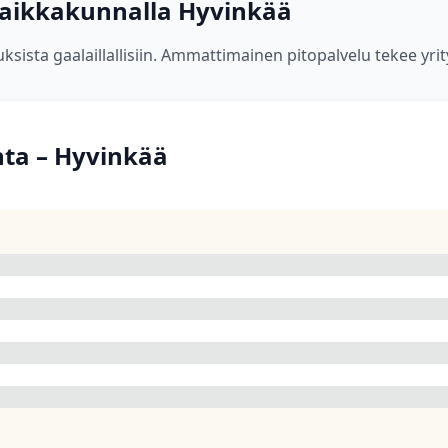
 paikkakunnalla Hyvinkää
uksista gaalaillallisiin. Ammattimainen pitopalvelu tekee y
nta – Hyvinkää