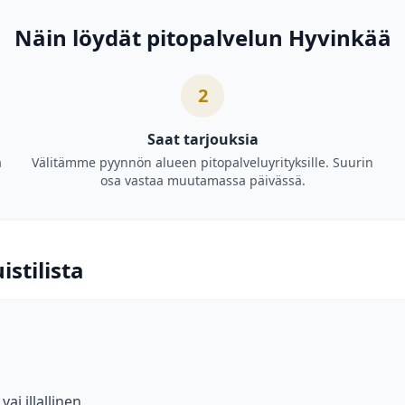
Näin löydät pitopalvelun Hyvinkää
2
Saat tarjouksia
a
Välitämme pyynnön alueen pitopalveluyrityksille. Suurin
osa vastaa muutamassa päivässä.
stilista
ai illallinen