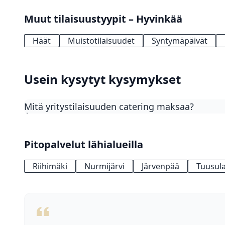
Muut tilaisuustyypit – Hyvinkää
Häät
Muistotilaisuudet
Syntymäpäivät
Usein kysytyt kysymykset
Mitä yritystilaisuuden catering maksaa?
Yritystilaisuuden catering maksaa 15–75 €/henkilö.
50–75 €/hlö. Buffetratkaisut ovat suosituin vaihtoe
Pitopalvelut lähialueilla
Riihimäki
Nurmijärvi
Järvenpää
Tuusul