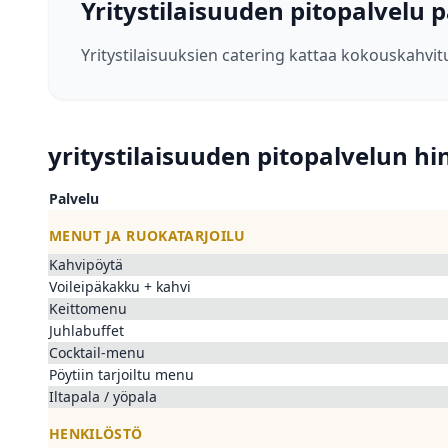
Yritystilaisuuden pitopalvelu
Yritystilaisuuksien catering kattaa kokouskahvit
yritystilaisuuden pitopalvelun hi
Palvelu
MENUT JA RUOKATARJOILU
Kahvipöytä
Voileipäkakku + kahvi
Keittomenu
Juhlabuffet
Cocktail-menu
Pöytiin tarjoiltu menu
Iltapala / yöpala
HENKILÖSTÖ