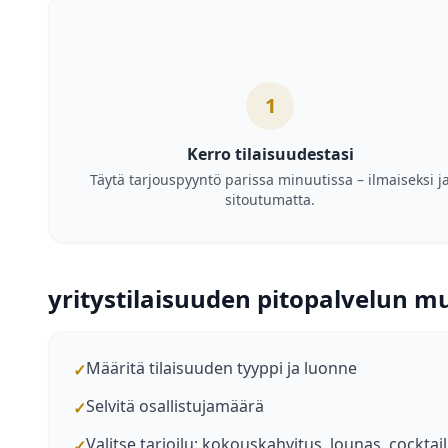
1
Kerro tilaisuudestasi
Täytä tarjouspyyntö parissa minuutissa – ilmaiseksi j
sitoutumatta.
yritystilaisuuden pitopalvelun mui
Määritä tilaisuuden tyyppi ja luonne
✓
Selvitä osallistujamäärä
✓
Valitse tarjoilu: kokouskahvitus, lounas, cocktail v
✓