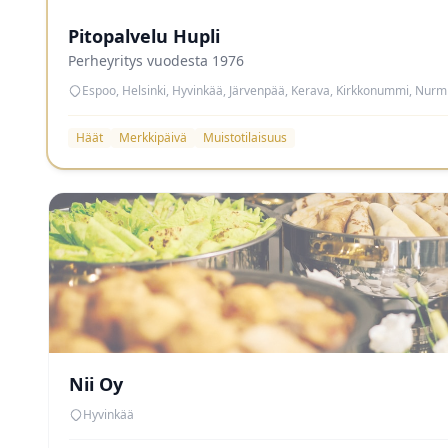
Pitopalvelu Hupli
Perheyritys vuodesta 1976
Espoo, Helsinki, Hyvinkää, Järvenpää, Kerava, Kirkkonummi, Nurmij
Häät
Merkkipäivä
Muistotilaisuus
Nii Oy
Hyvinkää