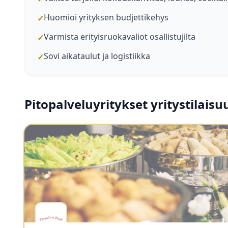
Huomioi yrityksen budjettikehys
✓
Varmista erityisruokavaliot osallistujilta
✓
Sovi aikataulut ja logistiikka
✓
Pitopalveluyritykset yritystilais