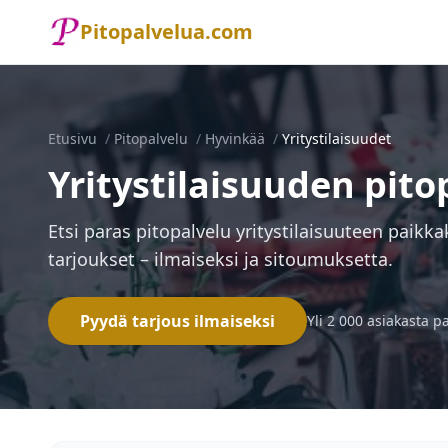
Pitopalvelua.com
Etusivu
/
Pitopalvelu
/
Hyvinkää
/
Yritystilaisuudet
Yritystilaisuuden pit
Etsi paras pitopalvelu yritystilaisuuteen paikk
tarjoukset – ilmaiseksi ja sitoumuksetta.
Pyydä tarjous ilmaiseksi
Yli 2 000 asiakasta p