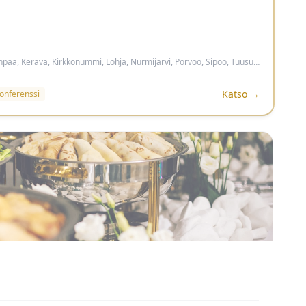
Espoo, Helsinki, Hyvinkää, Järvenpää, Kerava, Kirkkonummi, Lohja, Nurmijärvi, Porvoo, Sipoo, Tuusula, Vantaa, Vihti
Katso →
konferenssi