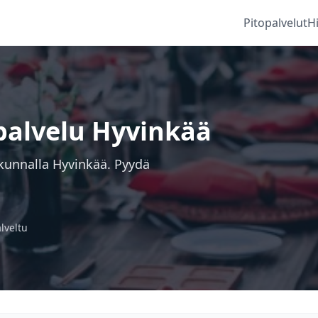
Pitopalvelut
H
opalvelu Hyvinkää
akunnalla Hyvinkää. Pyydä
alveltu