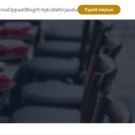
inta
Oppaat
Blogi
Yrityksille
Kirjaudu
Pyydä tarjous