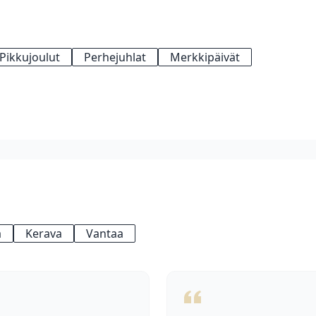
Pikkujoulut
Perhejuhlat
Merkkipäivät
 Kokouskahvitus on 8–18 €/hlö, lounas/brunchmenu 28–38 €/hl
hto, hinta 35–55 €/hlö.
a
Kerava
Vantaa