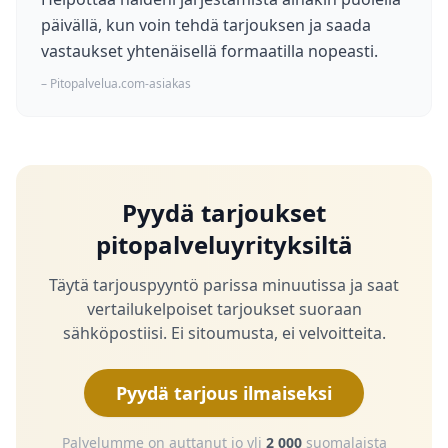
päivällä, kun voin tehdä tarjouksen ja saada
vastaukset yhtenäisellä formaatilla nopeasti.
– Pitopalvelua.com-asiakas
Pyydä tarjoukset
pitopalveluyrityksiltä
Täytä tarjouspyyntö parissa minuutissa ja saat
vertailukelpoiset tarjoukset suoraan
sähköpostiisi. Ei sitoumusta, ei velvoitteita.
Pyydä tarjous ilmaiseksi
Palvelumme on auttanut jo yli
2 000
suomalaista