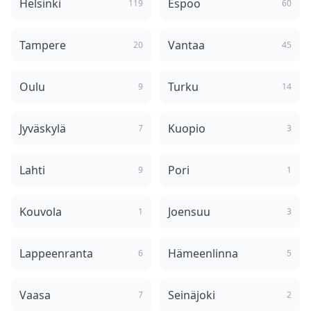
Helsinki
Espoo
119
60
Tampere
Vantaa
20
45
Oulu
Turku
9
14
Jyväskylä
Kuopio
7
3
Lahti
Pori
9
1
Kouvola
Joensuu
1
3
Lappeenranta
Hämeenlinna
6
5
Vaasa
Seinäjoki
7
2