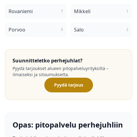
Rovaniemi
Mikkeli
7
1
Porvoo
Salo
5
2
Suunnitteletko perhejuhlat?
Pyydä tarjoukset alueen pitopalveluyrityksiltä –
ilmaiseksi ja sitoumuksetta.
Pyydä tarjous
Opas: pitopalvelu perhejuhliin