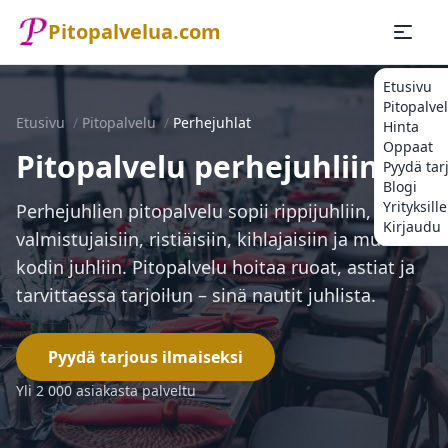
Pitopalvelua.com
Etusivu
Pitopalve
Etusivu
/
Pitopalvelu
/
Perhejuhlat
Hinta
Oppaat
Pitopalvelu perhejuhliin
Pyydä tar
Blogi
Yrityksille
Perhejuhlien pitopalvelu sopii rippijuhliin,
Kirjaudu
valmistujaisiin, ristiäisiin, kihla­jaisiin ja muihin
kodin juhliin. Pitopalvelu hoitaa ruoat, astiat ja
tarvittaessa tarjoilun – sinä nautit juhlista.
Pyydä tarjous ilmaiseksi
Yli 2 000 asiakasta palveltu