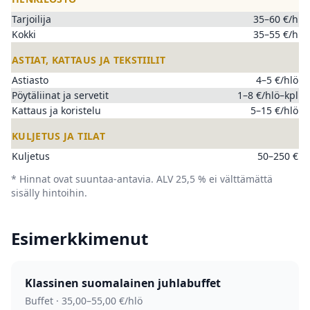
Tarjoilija
35–60 €/h
Kokki
35–55 €/h
ASTIAT, KATTAUS JA TEKSTIILIT
Astiasto
4–5 €/hlö
Pöytäliinat ja servetit
1–8 €/hlö–kpl
Kattaus ja koristelu
5–15 €/hlö
KULJETUS JA TILAT
Kuljetus
50–250 €
* Hinnat ovat suuntaa-antavia. ALV 25,5 % ei välttämättä
sisälly hintoihin.
Esimerkkimenut
Klassinen suomalainen juhla­buffet
Buffet · 35,00–55,00 €/hlö