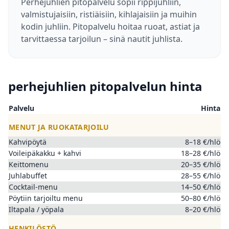
Perhejuhlien pitopalvelu sopii rippijuhliin,
valmistujaisiin, ristiäisiin, kihla­jaisiin ja muihin
kodin juhliin. Pitopalvelu hoitaa ruoat, astiat ja
tarvittaessa tarjoilun – sinä nautit juhlista.
perhejuhlien pitopalvelun hinta
Palvelu
Hinta
MENUT JA RUOKATARJOILU
Kahvipöytä
8–18 €/hlö
Voileipäkakku + kahvi
18–28 €/hlö
Keittomenu
20–35 €/hlö
Juhlabuffet
28–55 €/hlö
Cocktail-menu
14–50 €/hlö
Pöytiin tarjoiltu menu
50–80 €/hlö
Iltapala / yöpala
8–20 €/hlö
HENKILÖSTÖ