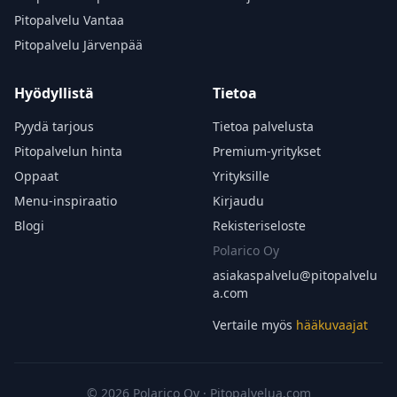
Pitopalvelu Vantaa
Pitopalvelu Järvenpää
Hyödyllistä
Tietoa
Pyydä tarjous
Tietoa palvelusta
Pitopalvelun hinta
Premium-yritykset
Oppaat
Yrityksille
Menu-inspiraatio
Kirjaudu
Blogi
Rekisteriseloste
Polarico Oy
asiakaspalvelu@
pitopalvelu
a.com
Vertaile myös
hääkuvaajat
© 2026 Polarico Oy · Pitopalvelua.com