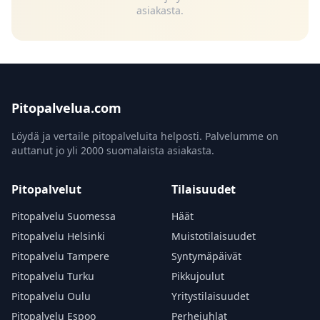
asiakasta.
Pitopalvelua.com
Löydä ja vertaile pitopalveluita helposti. Palvelumme on
auttanut jo yli 2000 suomalaista asiakasta.
Pitopalvelut
Tilaisuudet
Pitopalvelu Suomessa
Häät
Pitopalvelu Helsinki
Muistotilaisuudet
Pitopalvelu Tampere
Syntymäpäivät
Pitopalvelu Turku
Pikkujoulut
Pitopalvelu Oulu
Yritystilaisuudet
Pitopalvelu Espoo
Perhejuhlat