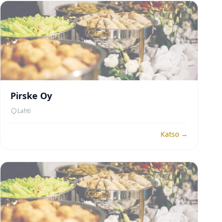
Pirske Oy
Lahti
Katso →