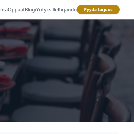
inta
Oppaat
Blogi
Yrityksille
Kirjaudu
Pyydä tarjous