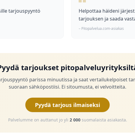
ille tarjouspyyntö
Helpottaa häideni järjest
tarjouksen ja saada vast
– Pitopalvelua.com-asiakas
Pyydä tarjoukset pitopalveluyrityksilt
arjouspyyntö parissa minuutissa ja saat vertailukelpoiset ta
suoraan sähköpostiisi. Ei sitoumusta, ei velvoitteita.
Pyydä tarjous ilmaiseksi
Palvelumme on auttanut jo yli
2 000
suomalaista asiakasta.