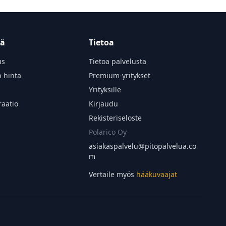
tä
Tietoa
us
Tietoa palvelusta
n hinta
Premium-yritykset
Yrityksille
aatio
Kirjaudu
Rekisteriseloste
Polarico Oy
asiakaspalvelu@
pitopalvelua.co
m
Vertaile myös
hääkuvaajat