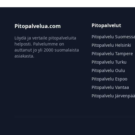
Pitopalvelut
Pitopalvelua.com
Pitopalvelu Suomess
Löydä ja vertaile pitopalveluita
helposti. Palvelumme on
Pitopalvelu Helsinki
auttanut jo yli 2000 suomalaista
Pitopalvelu Tampere
asiakasta.
Pitopalvelu Turku
Pitopalvelu Oulu
Pitopalvelu Espoo
Pitopalvelu Vantaa
Pitopalvelu Järvenpä