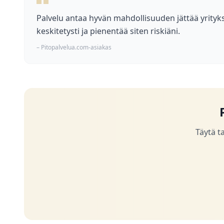
Palvelu antaa hyvän mahdollisuuden jättää yrityks
keskitetysti ja pienentää siten riskiäni.
– Pitopalvelua.com-asiakas
Täytä t