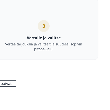
3
Vertaile ja valitse
Vertaa tarjouksia ja valitse tilaisuuteesi sopivin
pitopalvelu.
päivät