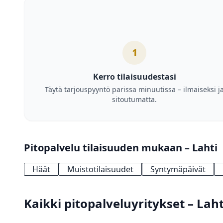
1
Kerro tilaisuudestasi
Täytä tarjouspyyntö parissa minuutissa – ilmaiseksi j
sitoutumatta.
Pitopalvelu tilaisuuden mukaan – Lahti
Häät
Muistotilaisuudet
Syntymäpäivät
Kaikki pitopalveluyritykset – Lah