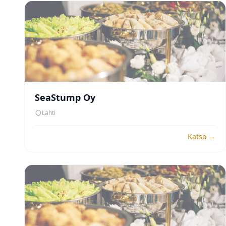
SeaStump Oy
Lahti
Katso →