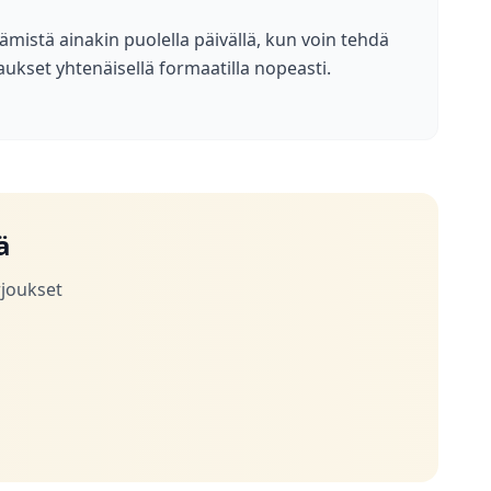
ämistä ainakin puolella päivällä, kun voin tehdä
aukset yhtenäisellä formaatilla nopeasti.
ä
rjoukset