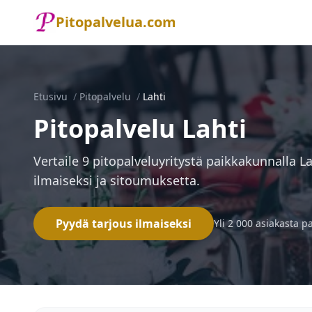
Pitopalvelua.com
Etusivu
/
Pitopalvelu
/
Lahti
Pitopalvelu Lahti
Vertaile 9 pitopalveluyritystä paikkakunnalla La
ilmaiseksi ja sitoumuksetta.
Pyydä tarjous ilmaiseksi
Yli 2 000 asiakasta p