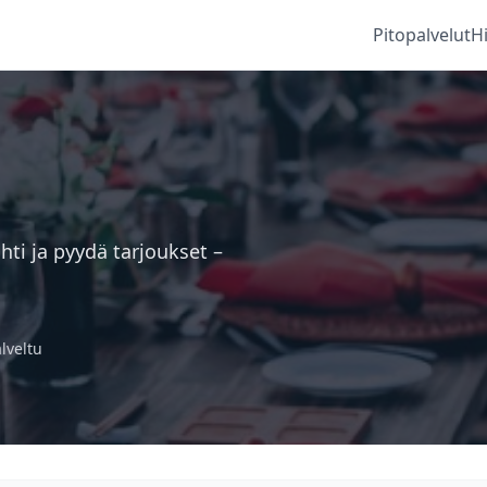
Pitopalvelut
H
hti ja pyydä tarjoukset –
alveltu