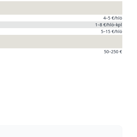
4–5 €/hlö
1–8 €/hlö–kpl
5–15 €/hlö
50–250 €