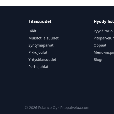
Tilaisuudet
Hyödyllis
a
Häät
Pyydä tarjo
Muistotilaisuudet
Pitopalvelu
Syntymäpäivät
Oppaat
Pikkujoulut
Menu-inspir
Yritystilaisuudet
Blogi
Perhejuhlat
ä
© 2026 Polarico Oy · Pitopalvelua.com