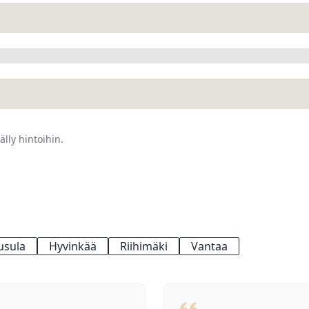
älly hintoihin.
usula
Hyvinkää
Riihimäki
Vantaa