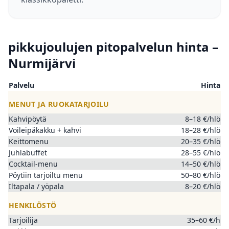
pikkujoulujen pitopalvelun hinta –
Nurmijärvi
Palvelu
Hinta
MENUT JA RUOKATARJOILU
Kahvipöytä
8–18 €/hlö
Voileipäkakku + kahvi
18–28 €/hlö
Keittomenu
20–35 €/hlö
Juhlabuffet
28–55 €/hlö
Cocktail-menu
14–50 €/hlö
Pöytiin tarjoiltu menu
50–80 €/hlö
Iltapala / yöpala
8–20 €/hlö
HENKILÖSTÖ
Tarjoilija
35–60 €/h