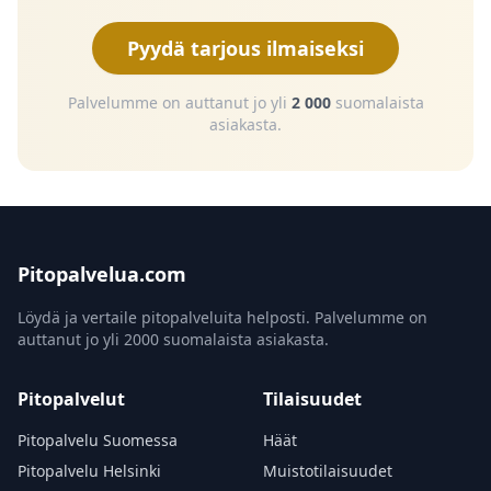
Pyydä tarjous ilmaiseksi
Palvelumme on auttanut jo yli
2 000
suomalaista
asiakasta.
Pitopalvelua.com
Löydä ja vertaile pitopalveluita helposti. Palvelumme on
auttanut jo yli 2000 suomalaista asiakasta.
Pitopalvelut
Tilaisuudet
Pitopalvelu Suomessa
Häät
Pitopalvelu Helsinki
Muistotilaisuudet