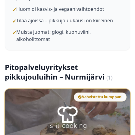
Huomioi kasvis- ja vegaanivaihtoehdot
✓
Tilaa ajoissa – pikkujoulukausi on kiireinen
✓
Muista juomat: glögi, kuohuviini,
✓
alkoholittomat
Pitopalveluyritykset
pikkujouluihin – Nurmijärvi
(1)
Vahvistettu kumppani