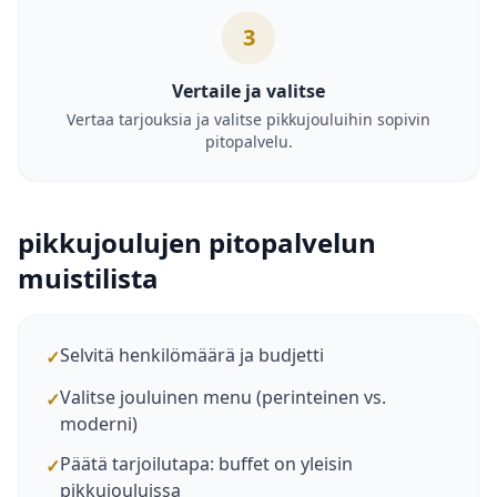
3
Vertaile ja valitse
Vertaa tarjouksia ja valitse pikkujouluihin sopivin
pitopalvelu.
pikkujoulujen pitopalvelun
muistilista
Selvitä henkilömäärä ja budjetti
✓
Valitse jouluinen menu (perinteinen vs.
✓
moderni)
Päätä tarjoilutapa: buffet on yleisin
✓
pikkujouluissa