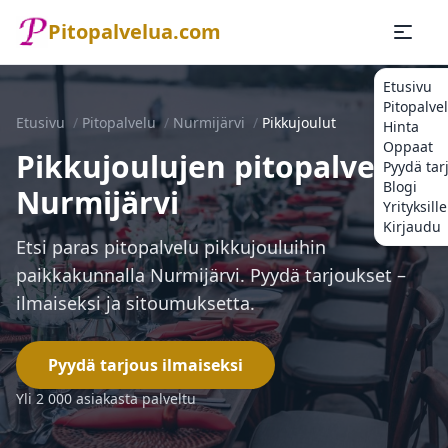
Pitopalvelua.com
Etusivu
Pitopalve
Etusivu
/
Pitopalvelu
/
Nurmijärvi
/
Pikkujoulut
Hinta
Oppaat
Pikkujoulujen pitopalvelu
Pyydä tar
Blogi
Nurmijärvi
Yrityksille
Kirjaudu
Etsi paras pitopalvelu pikkujouluihin
paikkakunnalla Nurmijärvi. Pyydä tarjoukset –
ilmaiseksi ja sitoumuksetta.
Pyydä tarjous ilmaiseksi
Yli 2 000 asiakasta palveltu