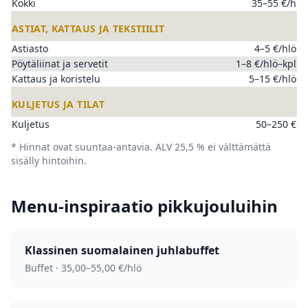
Kokki
35–55 €/h
ASTIAT, KATTAUS JA TEKSTIILIT
Astiasto
4–5 €/hlö
Pöytäliinat ja servetit
1–8 €/hlö–kpl
Kattaus ja koristelu
5–15 €/hlö
KULJETUS JA TILAT
Kuljetus
50–250 €
* Hinnat ovat suuntaa-antavia. ALV 25,5 % ei välttämättä
sisälly hintoihin.
Menu-inspiraatio pikkujouluihin
Klassinen suomalainen juhla­buffet
Buffet · 35,00–55,00 €/hlö