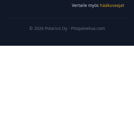
Vertaile myös
hääkuvaajat
© 2026 Polarico Oy · Pitopalvelua.com