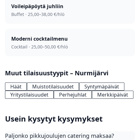
Voileipäpöytä juhliin
Buffet · 25,00–38,00 €/hlö
Moderni cocktail­menu
Cocktail · 25,00–50,00 €/hlö
Muut tilaisuustyypit – Nurmijärvi
Häät
Muistotilaisuudet
Syntymäpäivät
Yritystilaisuudet
Perhejuhlat
Merkkipäivät
Usein kysytyt kysymykset
Paljonko pikkujoulujen catering maksaa?