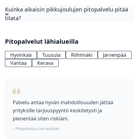
Pikkujoulujen catering maksaa tyypillisesti 38–55
Kuinka aikaisin pikkujoulujen pitopalvelu pitää
€/henkilö joulubuffet-menulla. Perinteinen
tilata?
pikkujoulumenu on 38–44 €/hlö ja premium-
pikkujoulumenu 44–55 €/hlö. Juomat, ohjelma ja
tarjoiluhenkilökunta (35–45 €/h) hinnoitellaan
Pitopalvelut lähialueilla
usein erikseen.
Hyvinkää
Tuusula
Riihimäki
Järvenpää
Vantaa
Kerava
Palvelu antaa hyvän mahdollisuuden jättää
yrityksille tarjouspyyntö keskitetysti ja
pienentää siten riskiäni.
– Pitopalvelua.com-asiakas