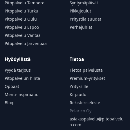
Pitopalvelu Tampere
Syntymäpäivät
Pitopalvelu Turku
Pikkujoulut
Pitopalvelu Oulu
Yritystilaisuudet
Pitopalvelu Espoo
Perhejuhlat
Pitopalvelu Vantaa
Pitopalvelu Järvenpää
Hyödyllistä
Tietoa
Pyydä tarjous
Tietoa palvelusta
Pitopalvelun hinta
Premium-yritykset
Oppaat
Yrityksille
Menu-inspiraatio
Kirjaudu
Blogi
Rekisteriseloste
Polarico Oy
asiakaspalvelu@
pitopalvelu
a.com