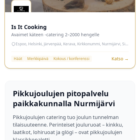
Is It Cooking
Avaimet käteen -catering 2–2000 hengelle
Espoo, Helsinki, Järvenpää, Kerava, Kirkkonummi, Nurmijärvi, Sipoo, Tuusula, Vantaa
Katso →
Häät
Merkkipäivä
Kokous / konferenssi
Pikkujoulujen pitopalvelu
paikkakunnalla Nurmijärvi
Pikkujoulujen catering tuo joulun tunnelman
tilaisuuteenne. Perinteiset jouluruoat – kinkku,
laatikot, lohiruoat ja glögi – ovat pikkujoulujen
klassikkopaletti.