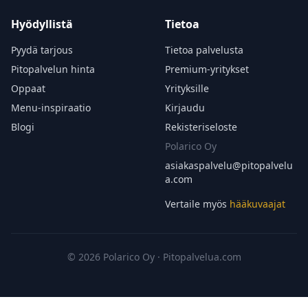
Hyödyllistä
Tietoa
Pyydä tarjous
Tietoa palvelusta
Pitopalvelun hinta
Premium-yritykset
Oppaat
Yrityksille
Menu-inspiraatio
Kirjaudu
Blogi
Rekisteriseloste
Polarico Oy
asiakaspalvelu@
pitopalvelu
a.com
Vertaile myös
hääkuvaajat
© 2026 Polarico Oy · Pitopalvelua.com