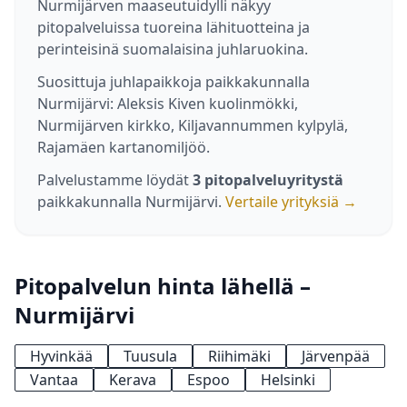
Nurmijärven maaseutuidylli näkyy
pitopalveluissa tuoreina lähituotteina ja
perinteisinä suomalaisina juhlaruokina.
Suosittuja juhlapaikkoja paikkakunnalla
Nurmijärvi: Aleksis Kiven kuolinmökki,
Nurmijärven kirkko, Kiljavannummen kylpylä,
Rajamäen kartanomiljöö.
Palvelustamme löydät
3 pitopalveluyritystä
paikkakunnalla Nurmijärvi.
Vertaile yrityksiä →
Pitopalvelun hinta lähellä –
Nurmijärvi
Hyvinkää
Tuusula
Riihimäki
Järvenpää
Vantaa
Kerava
Espoo
Helsinki