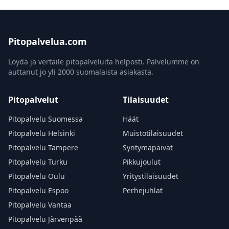
Pitopalvelua.com
Löydä ja vertaile pitopalveluita helposti. Palvelumme on
auttanut jo yli 2000 suomalaista asiakasta.
Pitopalvelut
Tilaisuudet
Pitopalvelu Suomessa
Häät
Pitopalvelu Helsinki
Muistotilaisuudet
Pitopalvelu Tampere
Syntymäpäivät
Pitopalvelu Turku
Pikkujoulut
Pitopalvelu Oulu
Yritystilaisuudet
Pitopalvelu Espoo
Perhejuhlat
Pitopalvelu Vantaa
Pitopalvelu Järvenpää