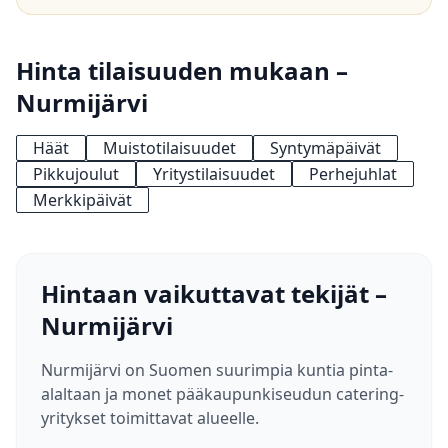
Hinta tilaisuuden mukaan –
Nurmijärvi
Häät
Muistotilaisuudet
Syntymäpäivät
Pikkujoulut
Yritystilaisuudet
Perhejuhlat
Merkkipäivät
Hintaan vaikuttavat tekijät –
Nurmijärvi
Nurmijärvi on Suomen suurimpia kuntia pinta-
alaltaan ja monet pääkaupunkiseudun catering-
yritykset toimittavat alueelle.