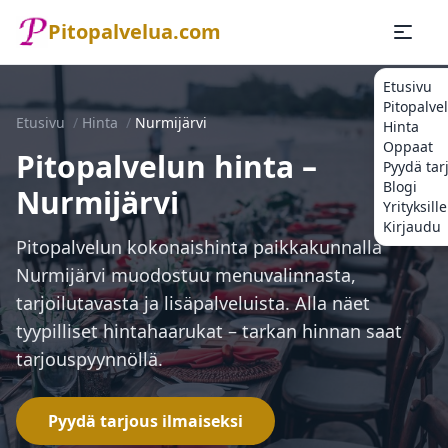
Pitopalvelua.com
Etusivu
Pitopalve
Etusivu
/
Hinta
/
Nurmijärvi
Hinta
Oppaat
Pitopalvelun hinta –
Pyydä tar
Blogi
Nurmijärvi
Yrityksille
Kirjaudu
Pitopalvelun kokonaishinta paikkakunnalla
Nurmijärvi muodostuu menuvalinnasta,
tarjoilutavasta ja lisäpalveluista. Alla näet
tyypilliset hintahaarukat – tarkan hinnan saat
tarjouspyynnöllä.
Pyydä tarjous ilmaiseksi