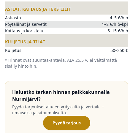
ASTIAT, KATTAUS JA TEKSTIILIT
Astiasto
4–5 €/hlö
Pöytäliinat ja servetit
1–8 €/hlö–kpl
Kattaus ja koristelu
5–15 €/hlö
KULJETUS JA TILAT
Kuljetus
50–250 €
* Hinnat ovat suuntaa-antavia. ALV 25,5 % ei välttämättä
sisälly hintoihin.
Haluatko tarkan hinnan paikkakunnalla
Nurmijärvi?
Pyydä tarjoukset alueen yrityksiltä ja vertaile –
ilmaiseksi ja sitoumuksetta.
Pyydä tarjous