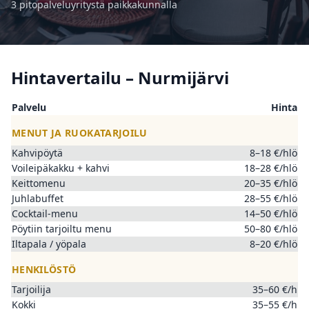
3 pitopalveluyritystä paikkakunnalla
Hintavertailu – Nurmijärvi
Palvelu
Hinta
MENUT JA RUOKATARJOILU
Kahvipöytä
8–18 €/hlö
Voileipäkakku + kahvi
18–28 €/hlö
Keittomenu
20–35 €/hlö
Juhlabuffet
28–55 €/hlö
Cocktail-menu
14–50 €/hlö
Pöytiin tarjoiltu menu
50–80 €/hlö
Iltapala / yöpala
8–20 €/hlö
HENKILÖSTÖ
Tarjoilija
35–60 €/h
Kokki
35–55 €/h