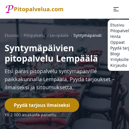
Pitopalvelua.com
Etusivu
Pitopalve
Etusivu
/
Pitopalvelu
/
Lempäälä
/
Syntymäpäivät
Hinta
Oppaat
Syntymäpäivien
Pyydä tar
Blogi
pitopalvelu Lempäälä
Yrityksille
Kirjaudu
Etsi paras pitopalvelu syntymäpäiville
paikkakunnalla Lempäälä. Pyydä tarjoukset –
ilmaiseksi ja sitoumuksetta.
Pyydä tarjous ilmaiseksi
Yli 2 000 asiakasta palveltu