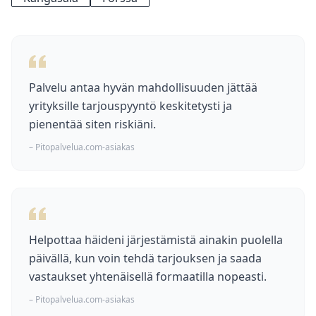
menuista osuu 35–55 €/hlö haarukaan.
Palvelu antaa hyvän mahdollisuuden jättää
yrityksille tarjouspyyntö keskitetysti ja
pienentää siten riskiäni.
– Pitopalvelua.com-asiakas
Helpottaa häideni järjestämistä ainakin puolella
päivällä, kun voin tehdä tarjouksen ja saada
vastaukset yhtenäisellä formaatilla nopeasti.
– Pitopalvelua.com-asiakas