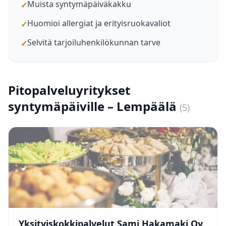
Muista syntymäpäiväkakku
✓
Huomioi allergiat ja erityisruokavaliot
✓
Selvitä tarjoiluhenkilökunnan tarve
✓
Pitopalveluyritykset
syntymäpäiville – Lempäälä
(5)
Yksityiskokkipalvelut Sami Hakamaki Oy