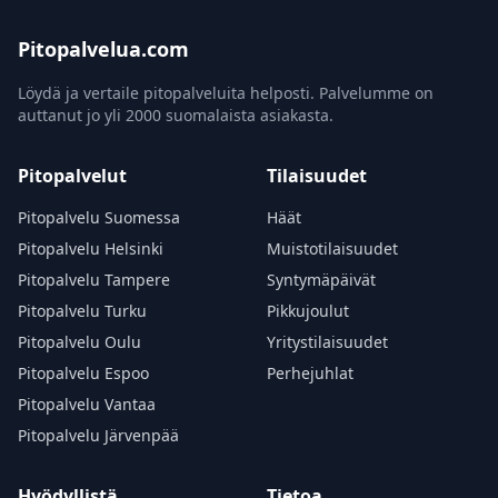
Pitopalvelua.com
Löydä ja vertaile pitopalveluita helposti. Palvelumme on
auttanut jo yli 2000 suomalaista asiakasta.
Pitopalvelut
Tilaisuudet
Pitopalvelu Suomessa
Häät
Pitopalvelu Helsinki
Muistotilaisuudet
Pitopalvelu Tampere
Syntymäpäivät
Pitopalvelu Turku
Pikkujoulut
Pitopalvelu Oulu
Yritystilaisuudet
Pitopalvelu Espoo
Perhejuhlat
Pitopalvelu Vantaa
Pitopalvelu Järvenpää
Hyödyllistä
Tietoa