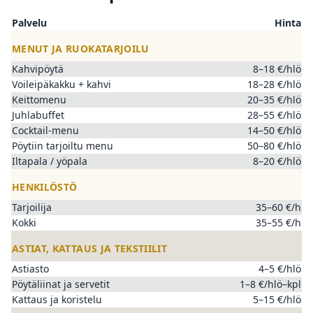
Palvelu
Hinta
MENUT JA RUOKATARJOILU
Kahvipöytä
8–18 €/hlö
Voileipäkakku + kahvi
18–28 €/hlö
Keittomenu
20–35 €/hlö
Juhlabuffet
28–55 €/hlö
Cocktail-menu
14–50 €/hlö
Pöytiin tarjoiltu menu
50–80 €/hlö
Iltapala / yöpala
8–20 €/hlö
HENKILÖSTÖ
Tarjoilija
35–60 €/h
Kokki
35–55 €/h
ASTIAT, KATTAUS JA TEKSTIILIT
Astiasto
4–5 €/hlö
Pöytäliinat ja servetit
1–8 €/hlö–kpl
Kattaus ja koristelu
5–15 €/hlö