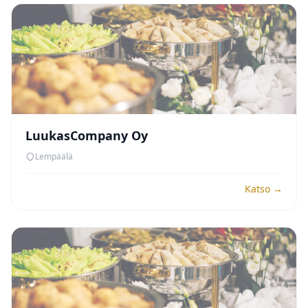
LuukasCompany Oy
Lempäälä
Katso →