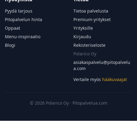
Pyydä tarjous
Tietoa palvelusta
Pitopalvelun hinta
Premium-yritykset
Oppaat
Yrityksille
Menu-inspiraatio
Kirjaudu
Blogi
Rekisteriseloste
Polarico Oy
asiakaspalvelu@
pitopalvelu
a.com
Vertaile myös
hääkuvaajat
© 2026 Polarico Oy · Pitopalvelua.com