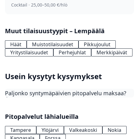
Cocktail · 25,00–50,00 €/hlö
Muut tilaisuustyypit – Lempäälä
Häät
Muistotilaisuudet
Pikkujoulut
Yritystilaisuudet
Perhejuhlat
Merkkipäivät
Usein kysytyt kysymykset
Paljonko syntymäpäivien pitopalvelu maksaa?
Syntymäpäivien pitopalvelun hinta vaihtelee 20–65
€/henkilö. Kahvipöytä kakkuineen maksaa 15–25
Pitopalvelut lähialueilla
€/hlö, voileipäpöytä 25–38 €/hlö, juhlabuffet (3–4
ruokalajia) 35–55 €/hlö ja kokonaisuus
Tampere
Ylöjärvi
Valkeakoski
Nokia
henkilökuntineen 45–65 €/hlö. Suurin osa
Kangasala
Forssa