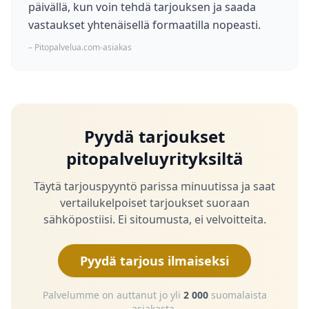
päivällä, kun voin tehdä tarjouksen ja saada
vastaukset yhtenäisellä formaatilla nopeasti.
– Pitopalvelua.com-asiakas
Pyydä tarjoukset
pitopalveluyrityksiltä
Täytä tarjouspyyntö parissa minuutissa ja saat
vertailukelpoiset tarjoukset suoraan
sähköpostiisi. Ei sitoumusta, ei velvoitteita.
Pyydä tarjous ilmaiseksi
Palvelumme on auttanut jo yli
2 000
suomalaista
asiakasta.