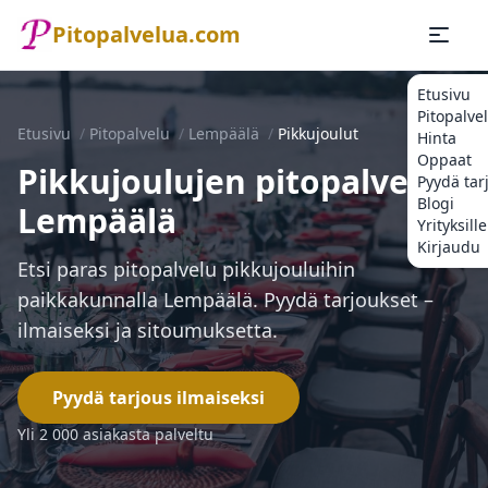
Pitopalvelua.com
Etusivu
Pitopalve
Etusivu
/
Pitopalvelu
/
Lempäälä
/
Pikkujoulut
Hinta
Oppaat
Pikkujoulujen pitopalvelu
Pyydä tar
Blogi
Lempäälä
Yrityksille
Kirjaudu
Etsi paras pitopalvelu pikkujouluihin
paikkakunnalla Lempäälä. Pyydä tarjoukset –
ilmaiseksi ja sitoumuksetta.
Pyydä tarjous ilmaiseksi
Yli 2 000 asiakasta palveltu