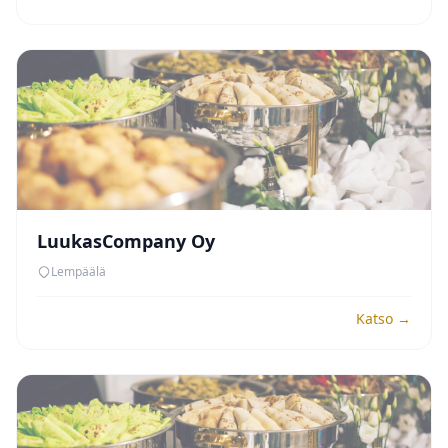
LuukasCompany Oy
Lempäälä
Katso →