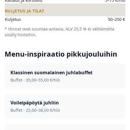
Kattaus ja koristelu
5–15 €/hlö
KULJETUS JA TILAT
Kuljetus
50–250 €
* Hinnat ovat suuntaa-antavia. ALV 25,5 % ei välttämättä
sisälly hintoihin.
Menu-inspiraatio pikkujouluihin
Klassinen suomalainen juhla­buffet
Buffet · 35,00–55,00 €/hlö
Voileipäpöytä juhliin
Buffet · 25,00–38,00 €/hlö