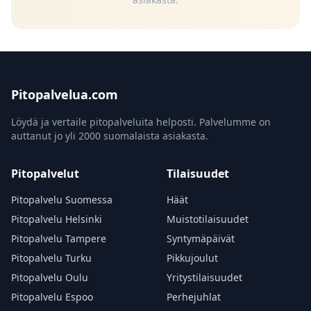
Pitopalvelua.com
Löydä ja vertaile pitopalveluita helposti. Palvelumme on
auttanut jo yli 2000 suomalaista asiakasta.
Pitopalvelut
Tilaisuudet
Pitopalvelu Suomessa
Häät
Pitopalvelu Helsinki
Muistotilaisuudet
Pitopalvelu Tampere
Syntymäpäivät
Pitopalvelu Turku
Pikkujoulut
Pitopalvelu Oulu
Yritystilaisuudet
Pitopalvelu Espoo
Perhejuhlat