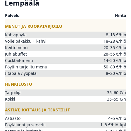
Lempäälä
Palvelu
Hinta
MENUT JA RUOKATARJOILU
Kahvipöytä
8–18 €/hlö
Voileipäkakku + kahvi
18–28 €/hlö
Keittomenu
20–35 €/hlö
Juhlabuffet
28–55 €/hlö
Cocktail-menu
14–50 €/hlö
Pöytiin tarjoiltu menu
50–80 €/hlö
Iltapala / yöpala
8–20 €/hlö
HENKILÖSTÖ
Tarjoilija
35–60 €/h
Kokki
35–55 €/h
ASTIAT, KATTAUS JA TEKSTIILIT
Astiasto
4–5 €/hlö
Pöytäliinat ja servetit
1–8 €/hlö–kpl