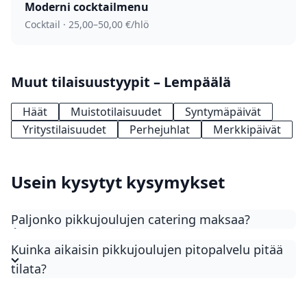
Moderni cocktail­menu
Cocktail · 25,00–50,00 €/hlö
Muut tilaisuustyypit – Lempäälä
Häät
Muistotilaisuudet
Syntymäpäivät
Yritystilaisuudet
Perhejuhlat
Merkkipäivät
Usein kysytyt kysymykset
Paljonko pikkujoulujen catering maksaa?
Pikkujoulujen catering maksaa tyypillisesti 38–55
Kuinka aikaisin pikkujoulujen pitopalvelu pitää
€/henkilö joulubuffet-menulla. Perinteinen
tilata?
pikkujoulumenu on 38–44 €/hlö ja premium-
pikkujoulumenu 44–55 €/hlö. Juomat, ohjelma ja