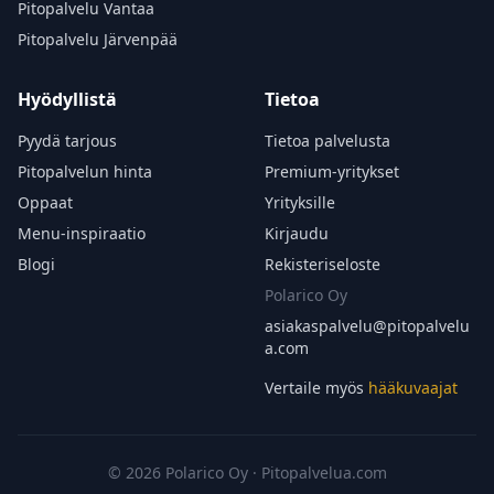
Pitopalvelu Vantaa
Pitopalvelu Järvenpää
Hyödyllistä
Tietoa
Pyydä tarjous
Tietoa palvelusta
Pitopalvelun hinta
Premium-yritykset
Oppaat
Yrityksille
Menu-inspiraatio
Kirjaudu
Blogi
Rekisteriseloste
Polarico Oy
asiakaspalvelu@
pitopalvelu
a.com
Vertaile myös
hääkuvaajat
© 2026 Polarico Oy · Pitopalvelua.com