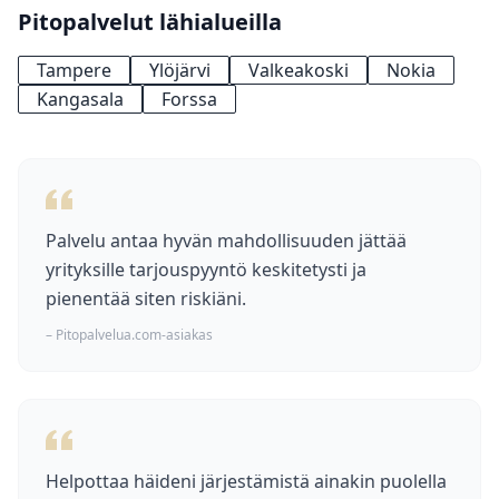
tarjoiluhenkilökunta (35–45 €/h) hinnoitellaan
Pitopalvelut lähialueilla
usein erikseen.
Tampere
Ylöjärvi
Valkeakoski
Nokia
Kangasala
Forssa
Palvelu antaa hyvän mahdollisuuden jättää
yrityksille tarjouspyyntö keskitetysti ja
pienentää siten riskiäni.
– Pitopalvelua.com-asiakas
Helpottaa häideni järjestämistä ainakin puolella