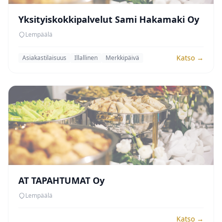
Yksityiskokkipalvelut Sami Hakamaki Oy
Lempäälä
Katso →
Asiakastilaisuus
Illallinen
Merkkipäivä
AT TAPAHTUMAT Oy
Lempäälä
Katso →