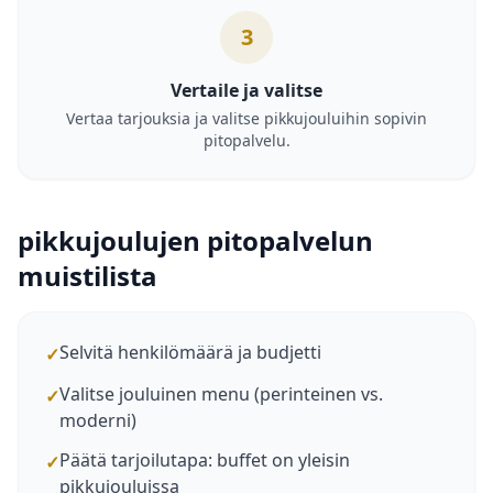
3
Vertaile ja valitse
Vertaa tarjouksia ja valitse pikkujouluihin sopivin
pitopalvelu.
pikkujoulujen pitopalvelun
muistilista
Selvitä henkilömäärä ja budjetti
✓
Valitse jouluinen menu (perinteinen vs.
✓
moderni)
Päätä tarjoilutapa: buffet on yleisin
✓
pikkujouluissa