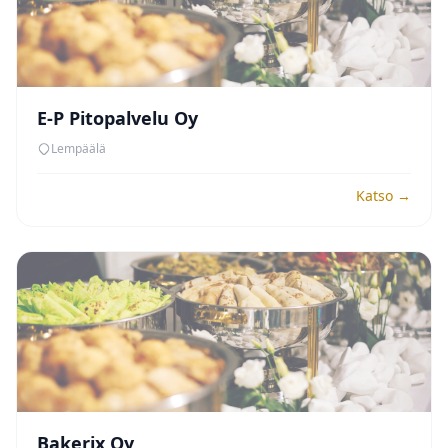
E-P Pitopalvelu Oy
Lempäälä
Katso →
Bakerix Oy