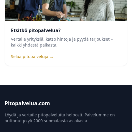
Etsitkö pitopalvelua?
Vertaile yrityksiä, katso hintoja ja pyydä tarjoukset –
kaikki yhdestä paikasta.
Selaa pitopalveluja →
Pitopalvelua.com
Löydä ja vertaile pitopalveluita helposti. Palvelumme on
auttanut jo yli 2000 suomalaista asiakasta.