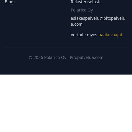
Blogi
Rekisteriseloste
Polarico Oy
asiakaspalvelu@
pitopalvelu
a.com
Vertaile myös
hääkuvaajat
© 2026 Polarico Oy · Pitopalvelua.com