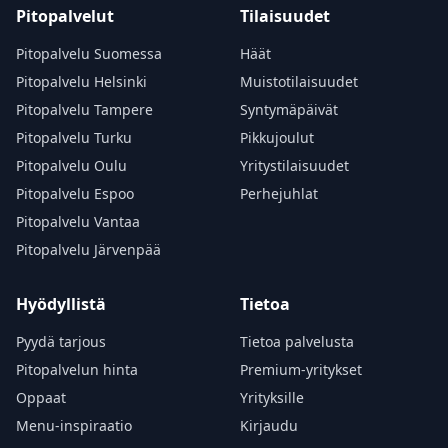
Pitopalvelut
Tilaisuudet
Pitopalvelu Suomessa
Häät
Pitopalvelu Helsinki
Muistotilaisuudet
Pitopalvelu Tampere
Syntymäpäivät
Pitopalvelu Turku
Pikkujoulut
Pitopalvelu Oulu
Yritystilaisuudet
Pitopalvelu Espoo
Perhejuhlat
Pitopalvelu Vantaa
Pitopalvelu Järvenpää
Hyödyllistä
Tietoa
Pyydä tarjous
Tietoa palvelusta
Pitopalvelun hinta
Premium-yritykset
Oppaat
Yrityksille
Menu-inspiraatio
Kirjaudu