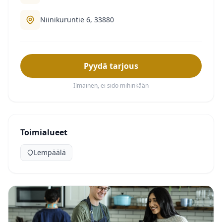
Niinikuruntie 6, 33880
Pyydä tarjous
Ilmainen, ei sido mihinkään
Toimialueet
Lempäälä