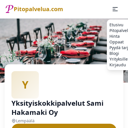
Pitopalvelua.com
Etusivu
Pitopalve
Hinta
Oppaat
Pyydä tar
Blogi
Yrityksille
Kirjaudu
Etusivu
Pitopalvelu
Lempäälä
Yksityiskokkipalvelut S
Y
Yksityiskokkipalvelut Sami
Hakamaki Oy
Lempäälä