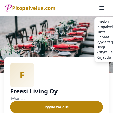
Pitopalvelua.com
Etusivu
Pitopalve
Hinta
Oppaat
Pyydä tar
Blogi
Yrityksille
Kirjaudu
Etusivu
Pitopalvelu
Vantaa
Freesi Living Oy
F
Freesi Living Oy
Vantaa
Pyydä tarjous