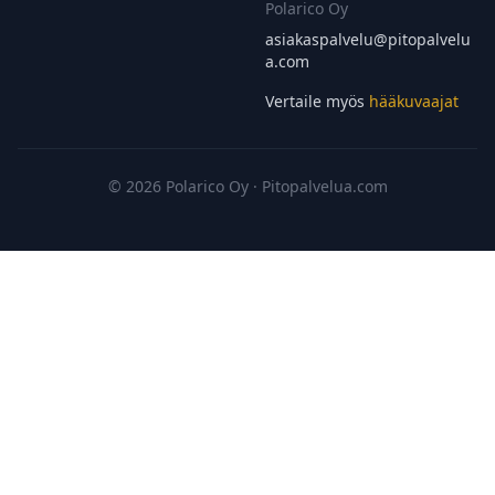
Polarico Oy
asiakaspalvelu@
pitopalvelu
a.com
Vertaile myös
hääkuvaajat
© 2026 Polarico Oy · Pitopalvelua.com