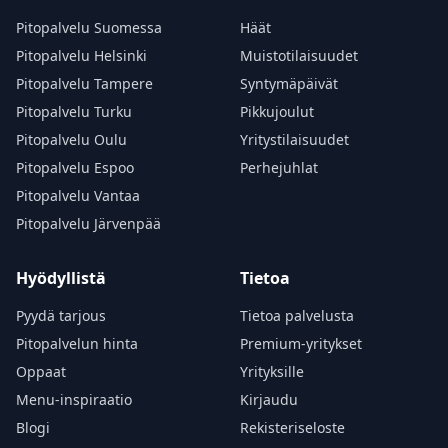
Pitopalvelu Suomessa
Häät
Pitopalvelu Helsinki
Muistotilaisuudet
Pitopalvelu Tampere
Syntymäpäivät
Pitopalvelu Turku
Pikkujoulut
Pitopalvelu Oulu
Yritystilaisuudet
Pitopalvelu Espoo
Perhejuhlat
Pitopalvelu Vantaa
Pitopalvelu Järvenpää
Hyödyllistä
Tietoa
Pyydä tarjous
Tietoa palvelusta
Pitopalvelun hinta
Premium-yritykset
Oppaat
Yrityksille
Menu-inspiraatio
Kirjaudu
Blogi
Rekisteriseloste