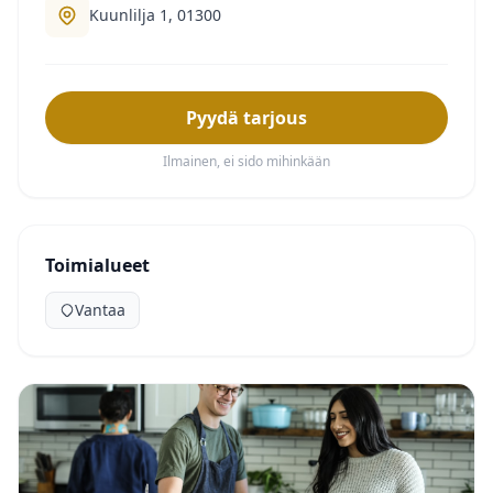
Kuunlilja 1, 01300
Pyydä tarjous
Ilmainen, ei sido mihinkään
Toimialueet
Vantaa