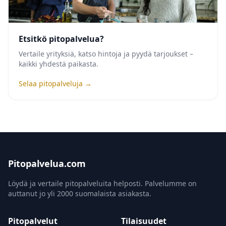
Etsitkö pitopalvelua?
Vertaile yrityksiä, katso hintoja ja pyydä tarjoukset –
kaikki yhdestä paikasta.
Selaa pitopalveluja →
Pitopalvelua.com
Löydä ja vertaile pitopalveluita helposti. Palvelumme on
auttanut jo yli 2000 suomalaista asiakasta.
Pitopalvelut
Tilaisuudet