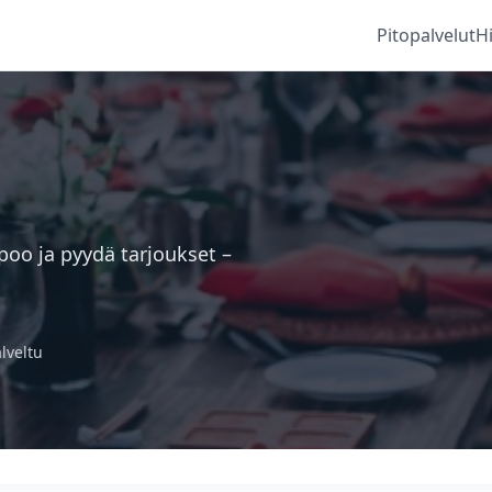
Pitopalvelut
H
ipoo ja pyydä tarjoukset –
alveltu