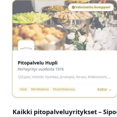
Vahvistettu kumppani
Pitopalvelu Hupli
Perheyritys vuodesta 1976
Espoo, Helsinki, Hyvinkää, Järvenpää, Kerava, Kirkkonummi, Nurmijärvi, Sipoo, Tuusula, Vantaa
Katso →
Häät
Merkkipäivä
Muistotilaisuus
Kaikki pitopalveluyritykset – Sip