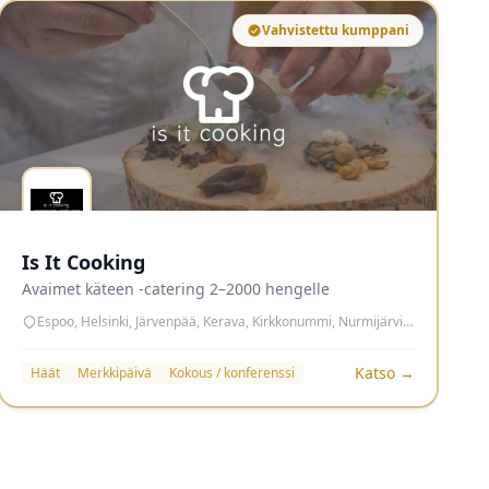
Vahvistettu kumppani
Is It Cooking
Avaimet käteen -catering 2–2000 hengelle
Espoo, Helsinki, Järvenpää, Kerava, Kirkkonummi, Nurmijärvi, Sipoo, Tuusula, Vantaa
Katso →
Häät
Merkkipäivä
Kokous / konferenssi