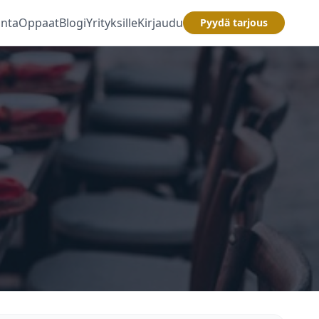
inta
Oppaat
Blogi
Yrityksille
Kirjaudu
Pyydä tarjous