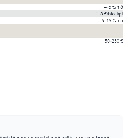
4–5 €/hlö
1–8 €/hlö–kpl
5–15 €/hlö
50–250 €