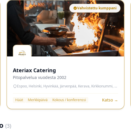
Vahvistettu kumppani
Ateriax Catering
Pitopalvelua vuodesta 2002
Espoo, Helsinki, Hyvinkää, Järvenpää, Kerava, Kirkkonummi, Lohja, Nurmijärvi, Porvoo, Sipoo, Tuusula, Vantaa, Vihti
Katso →
Häät
Merkkipäivä
Kokous / konferenssi
oo
(3)