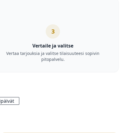
3
Vertaile ja valitse
Vertaa tarjouksia ja valitse tilaisuuteesi sopivin
pitopalvelu.
päivät