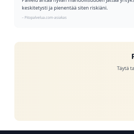
Palvelu antaa hyvän mahdollisuuden jättää yrityks
keskitetysti ja pienentää siten riskiäni.
– Pitopalvelua.com-asiakas
Täytä t