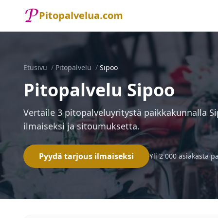
Pitopalvelua.com
Etusivu
/
Pitopalvelu
/
Sipoo
Pitopalvelu Sipoo
Vertaile 3 pitopalveluyritystä paikkakunnalla S
ilmaiseksi ja sitoumuksetta.
Pyydä tarjous ilmaiseksi
Yli 2 000 asiakasta p