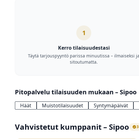
1
Kerro tilaisuudestasi
Täytä tarjouspyyntö parissa minuutissa – ilmaiseksi j
sitoutumatta.
Pitopalvelu tilaisuuden mukaan – Sipoo
Häät
Muistotilaisuudet
Syntymäpäivät
Vahvistetut kumppanit – Sipoo
3