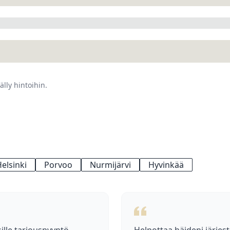
älly hintoihin.
elsinki
Porvoo
Nurmijärvi
Hyvinkää