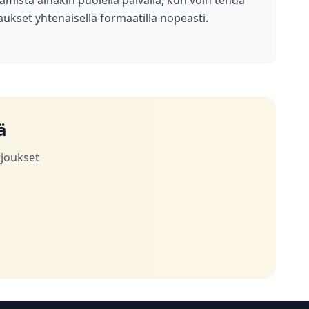
ämistä ainakin puolella päivällä, kun voin tehdä
aukset yhtenäisellä formaatilla nopeasti.
ä
rjoukset