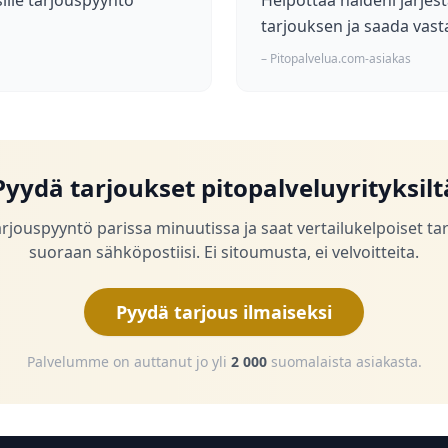
ille tarjouspyyntö
Helpottaa häideni järjest
tarjouksen ja saada vast
– Pitopalvelua.com-asiakas
Pyydä tarjoukset pitopalveluyrityksilt
arjouspyyntö parissa minuutissa ja saat vertailukelpoiset ta
suoraan sähköpostiisi. Ei sitoumusta, ei velvoitteita.
Pyydä tarjous ilmaiseksi
Palvelumme on auttanut jo yli
2 000
suomalaista asiakasta.