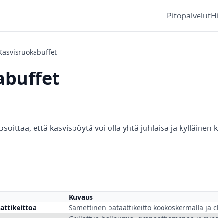
Pitopalvelut
H
Kasvisruoka­buffet
­buffet
soittaa, että kasvispöytä voi olla yhtä juhlaisa ja kylläinen 
Kuvaus
attikeittoa
Samettinen bataattikeitto kookos­kermalla ja chi