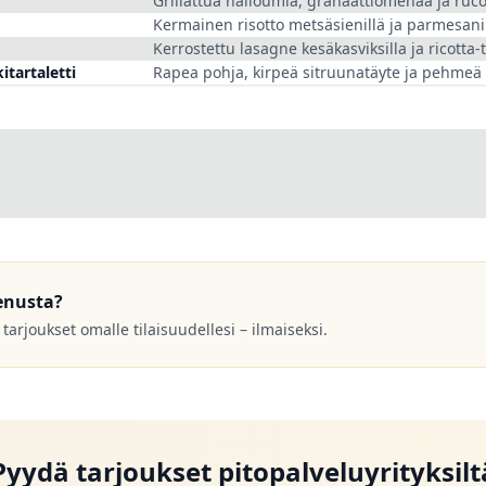
Grillattua halloumia, granaattiomenaa ja ruco
Kermainen risotto metsäsienillä ja parmesani
Kerrostettu lasagne kesä­kasviksilla ja ricotta-
tartaletti
Rapea pohja, kirpeä sitruunatäyte ja pehmeä
enusta?
 tarjoukset omalle tilaisuudellesi – ilmaiseksi.
Pyydä tarjoukset pitopalveluyrityksilt