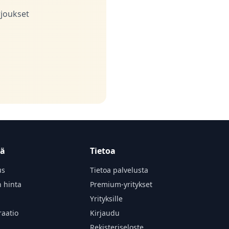
rjoukset
tä
Tietoa
us
Tietoa palvelusta
n hinta
Premium-yritykset
Yrityksille
aatio
Kirjaudu
Rekisteriseloste