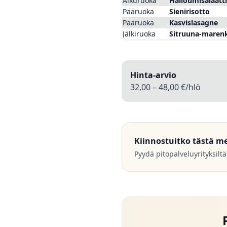
Alkuruoka
Halloumi­salaatti
Pääruoka
Sienirisotto
Pääruoka
Kasvislasagne
Jälkiruoka
Sitruuna-marenki
Hinta-arvio
32,00 – 48,00 €/hlö
Kiinnostuitko tästä m
Pyydä pitopalveluyrityksiltä