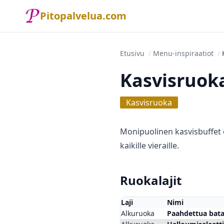
Pitopalvelua.com
Etusivu
/
Menu-inspiraatiot
/
Kasvisruoka
Kasvisruoka
Monipuolinen kasvis­buffet o
kaikille vieraille.
Ruokalajit
Laji
Nimi
Alkuruoka
Paahdettua bata