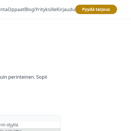
inta
Oppaat
Blogi
Yrityksille
Kirjaudu
Pyydä tarjous
kuin perinteinen. Sopii
li-öljyllä