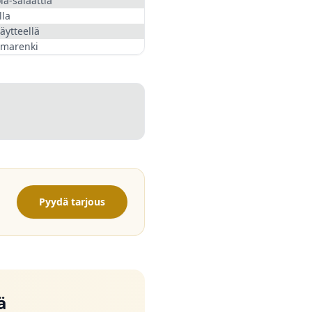
la-salaattia
lla
täytteellä
 marenki
Pyydä tarjous
ä