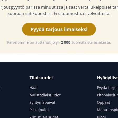
arjouspyyntö parissa minuutissa ja saat vertailukelpoiset ta
suoraan sähköpostiisi. Ei sitoumusta, ei velvoitteita.
Pyydä tarjous ilmaiseksi
Palvelumme on auttanut jo yli
2 000
suomalaista asiakasta.
Tilaisuudet
Hyödyllis
a
Häät
Pyydä tarjo
Muistotilaisuudet
Pitopalvelu
Syntymäpäivät
Oppaat
Pikkujoulut
Menu-inspir
Yritystilaisuudet
Blogi