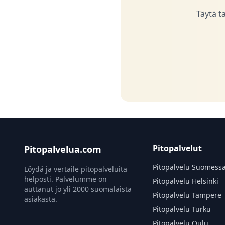
Täytä t
Pitopalvelut
Pitopalvelua.com
Pitopalvelu Suomess
Löydä ja vertaile pitopalveluita
helposti. Palvelumme on
Pitopalvelu Helsinki
auttanut jo yli 2000 suomalaista
Pitopalvelu Tampere
asiakasta.
Pitopalvelu Turku
Pitopalvelu Oulu