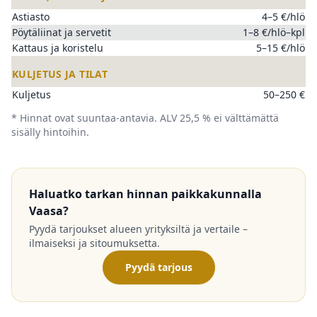
Astiasto
4–5 €/hlö
Pöytäliinat ja servetit
1–8 €/hlö–kpl
Kattaus ja koristelu
5–15 €/hlö
KULJETUS JA TILAT
Kuljetus
50–250 €
* Hinnat ovat suuntaa-antavia. ALV 25,5 % ei välttämättä
sisälly hintoihin.
Haluatko tarkan hinnan paikkakunnalla
Vaasa?
Pyydä tarjoukset alueen yrityksiltä ja vertaile –
ilmaiseksi ja sitoumuksetta.
Pyydä tarjous