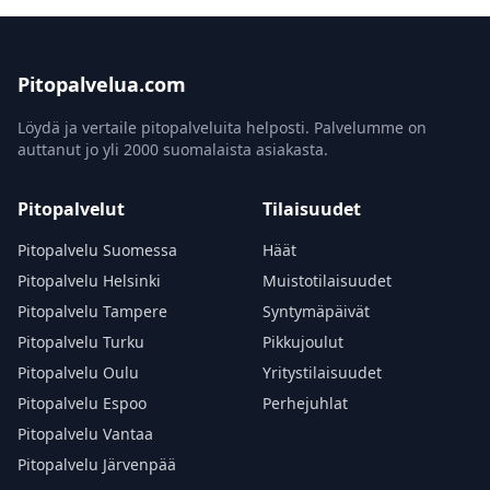
Pitopalvelua.com
Löydä ja vertaile pitopalveluita helposti. Palvelumme on
auttanut jo yli 2000 suomalaista asiakasta.
Pitopalvelut
Tilaisuudet
Pitopalvelu Suomessa
Häät
Pitopalvelu Helsinki
Muistotilaisuudet
Pitopalvelu Tampere
Syntymäpäivät
Pitopalvelu Turku
Pikkujoulut
Pitopalvelu Oulu
Yritystilaisuudet
Pitopalvelu Espoo
Perhejuhlat
Pitopalvelu Vantaa
Pitopalvelu Järvenpää