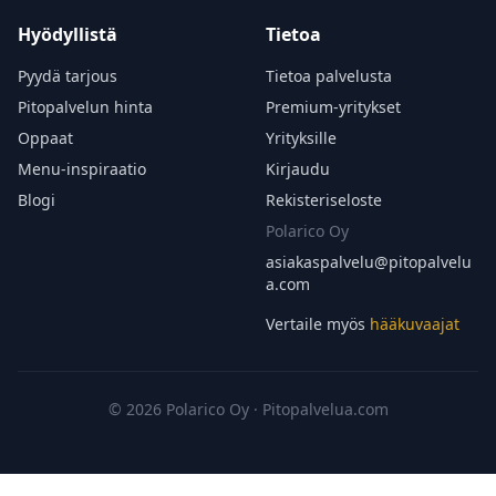
Hyödyllistä
Tietoa
Pyydä tarjous
Tietoa palvelusta
Pitopalvelun hinta
Premium-yritykset
Oppaat
Yrityksille
Menu-inspiraatio
Kirjaudu
Blogi
Rekisteriseloste
Polarico Oy
asiakaspalvelu@
pitopalvelu
a.com
Vertaile myös
hääkuvaajat
© 2026 Polarico Oy · Pitopalvelua.com