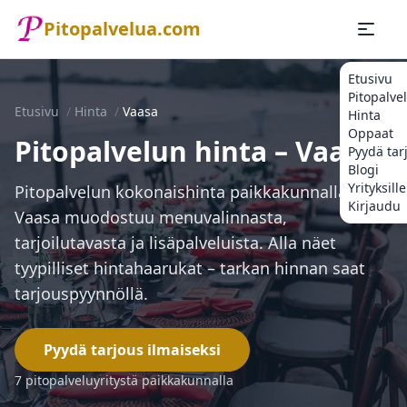
Pitopalvelua.com
Etusivu
Pitopalve
Etusivu
/
Hinta
/
Vaasa
Hinta
Oppaat
Pitopalvelun hinta – Vaasa
Pyydä tar
Blogi
Yrityksille
Pitopalvelun kokonaishinta paikkakunnalla
Kirjaudu
Vaasa muodostuu menuvalinnasta,
tarjoilutavasta ja lisäpalveluista. Alla näet
tyypilliset hintahaarukat – tarkan hinnan saat
tarjouspyynnöllä.
Pyydä tarjous ilmaiseksi
7 pitopalveluyritystä paikkakunnalla