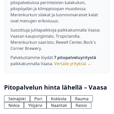
pitopalveluissa perinteisten kalakukon,
pitopöydän ja klimppisopan muodossa.
Merenkurkun silakat ja luonnonvaraiset kalat
ovat menujen erikoisuus.
Suosittuja juhlapaikkoja paikkakunnalla Vaasa:
Vaasan kaupungintalo, Tropiclandia,
Merenkurkun saaristo, Rewell Center, Bock's
Corner Brewery.
Palvelustamme löydät
7 pitopalveluyritystä
paikkakunnalla Vaasa.
Vertaile yrityksiä →
Pitopalvelun hinta lähellä – Vaasa
Seinäjoki
Pori
Kokkola
Rauma
Nokia
Ylöjärvi
Naantali
Raisio