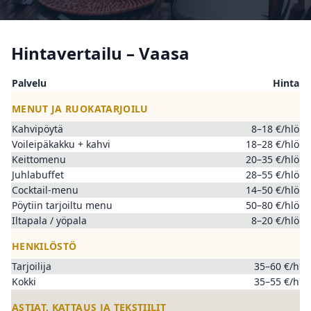
Hintavertailu – Vaasa
Palvelu
Hinta
MENUT JA RUOKATARJOILU
Kahvipöytä
8–18 €/hlö
Voileipäkakku + kahvi
18–28 €/hlö
Keittomenu
20–35 €/hlö
Juhlabuffet
28–55 €/hlö
Cocktail-menu
14–50 €/hlö
Pöytiin tarjoiltu menu
50–80 €/hlö
Iltapala / yöpala
8–20 €/hlö
HENKILÖSTÖ
Tarjoilija
35–60 €/h
Kokki
35–55 €/h
ASTIAT, KATTAUS JA TEKSTIILIT