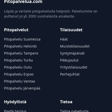
Pitopalvelua.com
Löydä ja vertaile pitopalveluita helposti. Palvelumme on
auttanut jo yli 2000 suomalaista asiakasta.
Pitopalvelut
Tilaisuudet
Pitopalvelu Suomessa
Häät
Pitopalvelu Helsinki
Muistotilaisuudet
Pitopalvelu Tampere
Syntymäpäivät
Pitopalvelu Turku
Pikkujoulut
Pitopalvelu Oulu
Yritystilaisuudet
Pitopalvelu Espoo
Perhejuhlat
Pitopalvelu Vantaa
Pitopalvelu Järvenpää
Hyödyllistä
Tietoa
Pyydä tarjous
Tietoa palvelusta