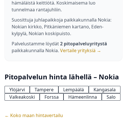
hämäläistä keittiötä. Koskimaisema luo
tunnelmaa rantajuhliin.
Suosittuja juhlapaikkoja paikkakunnalla Nokia:
Nokian kirkko, Pitkäniemen kartano, Eden-
kylpylä, Nokian koskipuisto.
Palvelustamme löydät
2 pitopalveluyritystä
paikkakunnalla Nokia.
Vertaile yrityksiä →
Pitopalvelun hinta lähellä – Nokia
Ylöjärvi
Tampere
Lempäälä
Kangasala
Valkeakoski
Forssa
Hämeenlinna
Salo
← Koko maan hintavertailu