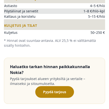
Astiasto
4–5 €/hlö
Pöytäliinat ja servetit
1–8 €/hlö–kpl
Kattaus ja koristelu
5–15 €/hlö
KULJETUS JA TILAT
Kuljetus
50–250 €
* Hinnat ovat suuntaa-antavia. ALV 25,5 % ei välttämättä
sisälly hintoihin.
Haluatko tarkan hinnan paikkakunnalla
Nokia?
Pyydä tarjoukset alueen yrityksiltä ja vertaile –
ilmaiseksi ja sitoumuksetta.
Pyydä tarjous