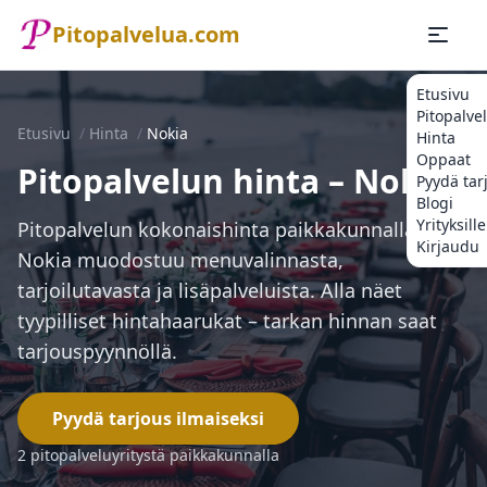
Pitopalvelua.com
Etusivu
Pitopalve
Etusivu
/
Hinta
/
Nokia
Hinta
Oppaat
Pitopalvelun hinta – Nokia
Pyydä tar
Blogi
Yrityksille
Pitopalvelun kokonaishinta paikkakunnalla
Kirjaudu
Nokia muodostuu menuvalinnasta,
tarjoilutavasta ja lisäpalveluista. Alla näet
tyypilliset hintahaarukat – tarkan hinnan saat
tarjouspyynnöllä.
Pyydä tarjous ilmaiseksi
2 pitopalveluyritystä paikkakunnalla