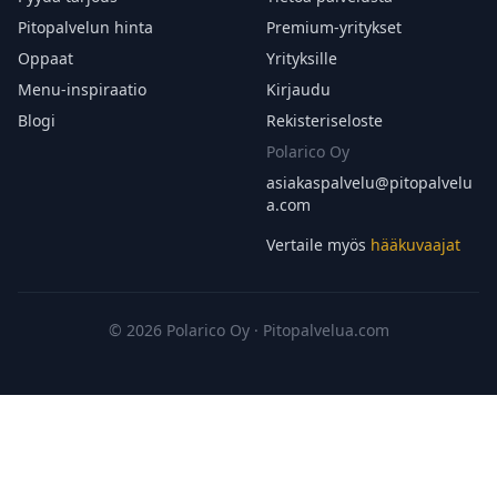
Pitopalvelun hinta
Premium-yritykset
Oppaat
Yrityksille
Menu-inspiraatio
Kirjaudu
Blogi
Rekisteriseloste
Polarico Oy
asiakaspalvelu@
pitopalvelu
a.com
Vertaile myös
hääkuvaajat
© 2026 Polarico Oy · Pitopalvelua.com