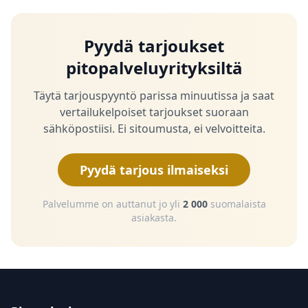
Pyydä tarjoukset
pitopalveluyrityksiltä
Täytä tarjouspyyntö parissa minuutissa ja saat
vertailukelpoiset tarjoukset suoraan
sähköpostiisi. Ei sitoumusta, ei velvoitteita.
Pyydä tarjous ilmaiseksi
Palvelumme on auttanut jo yli
2 000
suomalaista
asiakasta.