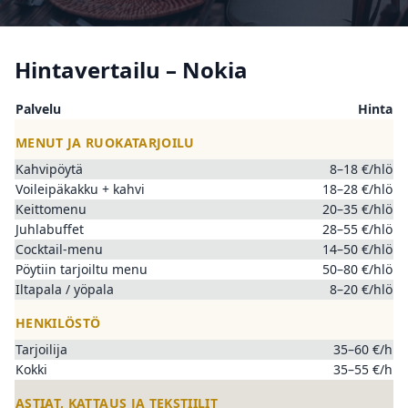
Hintavertailu – Nokia
Palvelu
Hinta
MENUT JA RUOKATARJOILU
Kahvipöytä
8–18 €/hlö
Voileipäkakku + kahvi
18–28 €/hlö
Keittomenu
20–35 €/hlö
Juhlabuffet
28–55 €/hlö
Cocktail-menu
14–50 €/hlö
Pöytiin tarjoiltu menu
50–80 €/hlö
Iltapala / yöpala
8–20 €/hlö
HENKILÖSTÖ
Tarjoilija
35–60 €/h
Kokki
35–55 €/h
ASTIAT, KATTAUS JA TEKSTIILIT