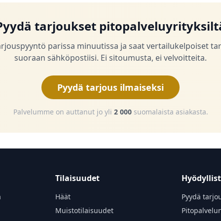
Pyydä tarjoukset pitopalveluyrityksilt
arjouspyyntö parissa minuutissa ja saat vertailukelpoiset ta
suoraan sähköpostiisi. Ei sitoumusta, ei velvoitteita.
Pyydä tarjous ilmaiseksi
Palvelumme on auttanut jo yli
2 000
suomalaista asiakasta.
Tilaisuudet
Hyödyllis
a
Häät
Pyydä tarjo
Muistotilaisuudet
Pitopalvelu