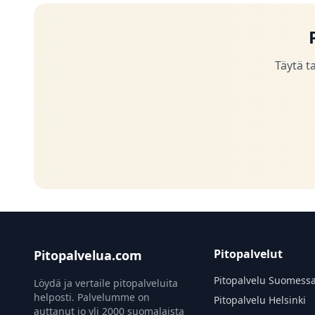
Täytä t
Pitopalvelut
Pitopalvelua.com
Pitopalvelu Suomess
Löydä ja vertaile pitopalveluita
helposti. Palvelumme on
Pitopalvelu Helsinki
auttanut jo yli 2000 suomalaista