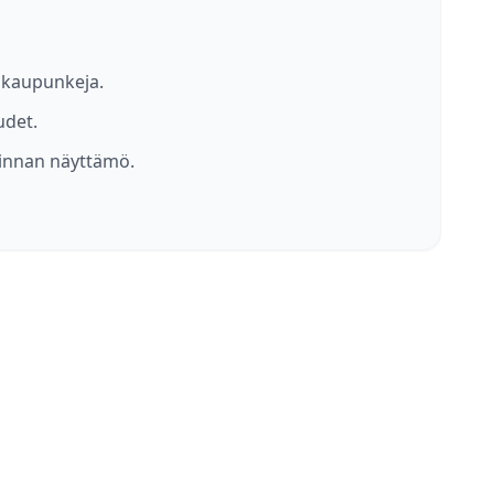
a kaupunkeja.
udet.
linnan näyttämö.