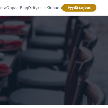
inta
Oppaat
Blogi
Yrityksille
Kirjaudu
Pyydä tarjous