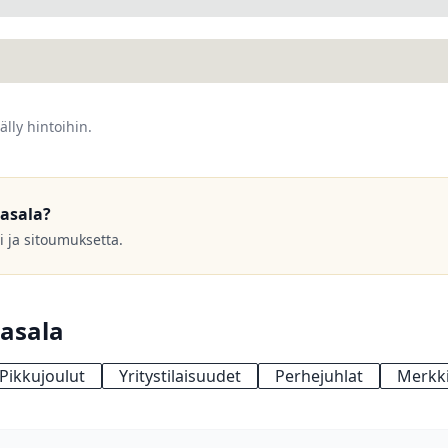
älly hintoihin.
asala?
si ja sitoumuksetta.
asala
Pikkujoulut
Yritystilaisuudet
Perhejuhlat
Merkki