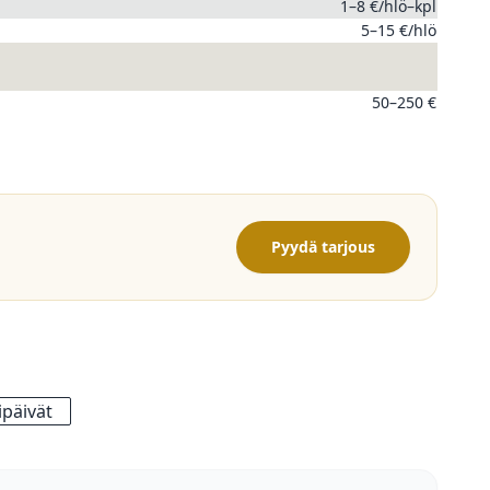
1–8 €/hlö–kpl
5–15 €/hlö
50–250 €
Pyydä tarjous
päivät