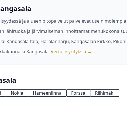
 Kangasala
isyydessä ja alueen pitopalvelut palvelevat usein molempi
aan lähiruoka ja järvimaiseman innoittamat menukokonaisu
la: Kangasala-talo, Haralanharju, Kangasalan kirkko, Pikon
kkakunnalla Kangasala.
Vertaile yrityksiä →
asala
i
Nokia
Hämeenlinna
Forssa
Riihimäki