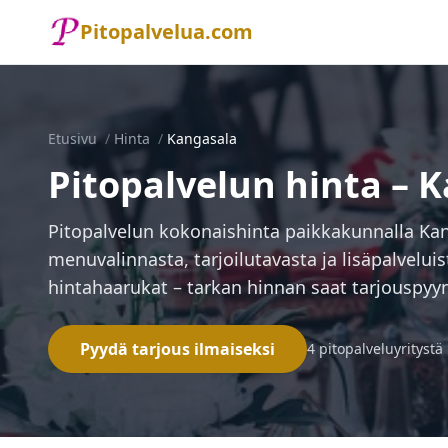
Pitopalvelua.com
Etusivu
/
Hinta
/
Kangasala
Pitopalvelun hinta – 
Pitopalvelun kokonaishinta paikkakunnalla K
menuvalinnasta, tarjoilutavasta ja lisäpalveluist
hintahaarukat – tarkan hinnan saat tarjouspyyn
Pyydä tarjous ilmaiseksi
4 pitopalveluyritystä