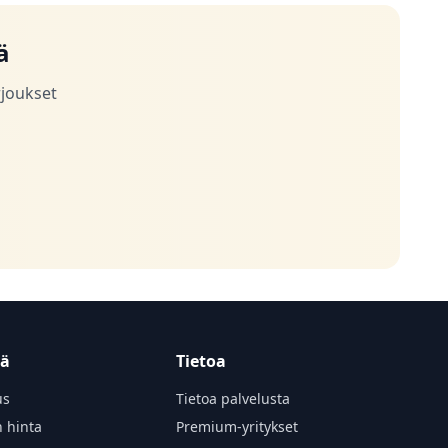
ä
rjoukset
tä
Tietoa
us
Tietoa palvelusta
n hinta
Premium-yritykset