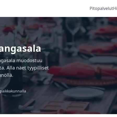
Pitopalvelut
H
Kangasala
angasala muodostuu
a. Alla näet tyypilliset
nöllä.
 paikkakunnalla