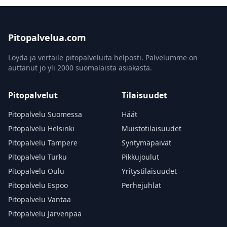
Pitopalvelua.com
Löydä ja vertaile pitopalveluita helposti. Palvelumme on
auttanut jo yli 2000 suomalaista asiakasta.
Pitopalvelut
Tilaisuudet
Pitopalvelu Suomessa
Häät
Pitopalvelu Helsinki
Muistotilaisuudet
Pitopalvelu Tampere
Syntymäpäivät
Pitopalvelu Turku
Pikkujoulut
Pitopalvelu Oulu
Yritystilaisuudet
Pitopalvelu Espoo
Perhejuhlat
Pitopalvelu Vantaa
Pitopalvelu Järvenpää