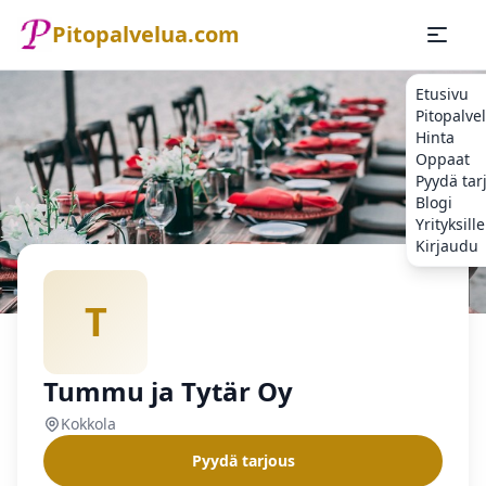
Pitopalvelua.com
Etusivu
Pitopalve
Hinta
Oppaat
Pyydä tar
Blogi
Yrityksille
Kirjaudu
Etusivu
Pitopalvelu
Kokkola
Tummu ja Tytär Oy
T
Tummu ja Tytär Oy
Kokkola
Pyydä tarjous