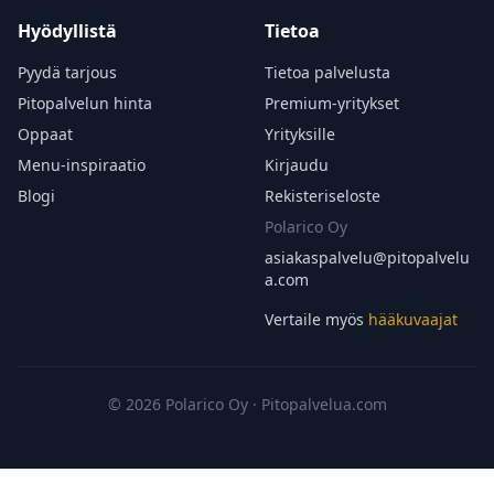
Hyödyllistä
Tietoa
Pyydä tarjous
Tietoa palvelusta
Pitopalvelun hinta
Premium-yritykset
Oppaat
Yrityksille
Menu-inspiraatio
Kirjaudu
Blogi
Rekisteriseloste
Polarico Oy
asiakaspalvelu@
pitopalvelu
a.com
Vertaile myös
hääkuvaajat
© 2026 Polarico Oy · Pitopalvelua.com