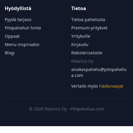
Hyödyllistä
Tietoa
Pyydä tarjous
Tietoa palvelusta
Pitopalvelun hinta
Premium-yritykset
Oppaat
Yrityksille
Menu-inspiraatio
Kirjaudu
Blogi
Rekisteriseloste
Polarico Oy
asiakaspalvelu@
pitopalvelu
a.com
Vertaile myös
hääkuvaajat
© 2026 Polarico Oy · Pitopalvelua.com