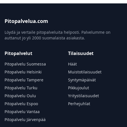
Pitopalvelua.com
Löydä ja vertaile pitopalveluita helposti. Palvelumme on
auttanut jo yli 2000 suomalaista asiakasta.
Pitopalvelut
Tilaisuudet
Pitopalvelu Suomessa
Häät
Pitopalvelu Helsinki
Muistotilaisuudet
Pitopalvelu Tampere
Syntymäpäivät
Pitopalvelu Turku
Pikkujoulut
Pitopalvelu Oulu
Yritystilaisuudet
Pitopalvelu Espoo
Perhejuhlat
Pitopalvelu Vantaa
Pitopalvelu Järvenpää