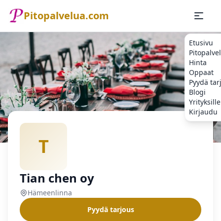
Pitopalvelua.com
Etusivu
Pitopalve
Hinta
Oppaat
Pyydä tar
Blogi
Yrityksille
Kirjaudu
Etusivu
Pitopalvelu
Hämeenlinna
Tian chen oy
T
Tian chen oy
Hämeenlinna
Pyydä tarjous