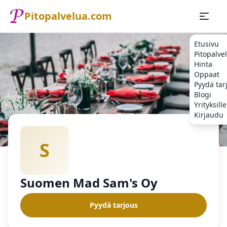
Pitopalvelua.com
Etusivu
Pitopalve
Hinta
Oppaat
Pyydä tar
Blogi
Yrityksille
Kirjaudu
Etusivu
Pitopalvelu
Suomen Mad Sam's Oy
S
Suomen Mad Sam's Oy
Pyydä tarjous