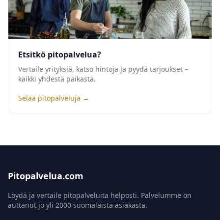
Etsitkö pitopalvelua?
Vertaile yrityksiä, katso hintoja ja pyydä tarjoukset –
kaikki yhdestä paikasta.
Selaa pitopalveluja →
Pitopalvelua.com
Löydä ja vertaile pitopalveluita helposti. Palvelumme on
auttanut jo yli 2000 suomalaista asiakasta.