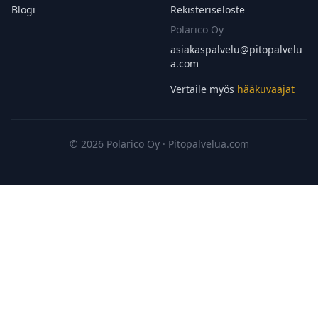
Blogi
Rekisteriseloste
Polarico Oy
asiakaspalvelu@
pitopalvelu
a.com
Vertaile myös
hääkuvaajat
© 2026 Polarico Oy · Pitopalvelua.com