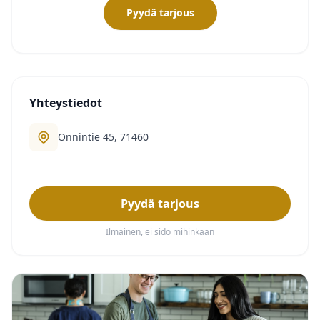
Pyydä tarjous
Yhteystiedot
Onnintie 45, 71460
Pyydä tarjous
Ilmainen, ei sido mihinkään