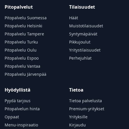
Pitopalvelut
Tilaisuudet
Pitopalvelu Suomessa
Häät
Pitopalvelu Helsinki
Muistotilaisuudet
Pitopalvelu Tampere
Syntymäpäivät
Pitopalvelu Turku
Pikkujoulut
Pitopalvelu Oulu
Yritystilaisuudet
Pitopalvelu Espoo
Perhejuhlat
Pitopalvelu Vantaa
Pitopalvelu Järvenpää
Hyödyllistä
Tietoa
Pyydä tarjous
Tietoa palvelusta
Pitopalvelun hinta
Premium-yritykset
Oppaat
Yrityksille
Menu-inspiraatio
Kirjaudu