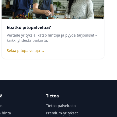
Etsitkö pitopalvelua?
Vertaile yrityksiä, katso hintoja ja pyydä tarjoukset –
kaikki yhdestä paikasta.
Selaa pitopalveluja →
tä
Tietoa
us
Tietoa palvelusta
n hinta
Premium-yritykset