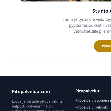
Studio
Tämä yritys ei ole vielä täy
pyytää tarjoukset – v
vahvistetuille pre
Pyydä
Pitopalvelut
Pitopalvelua.com
Pitopalvelu Suomess
Löydä ja vertaile pitopalveluita
helposti. Palvelumme on
Pitopalvelu Helsinki