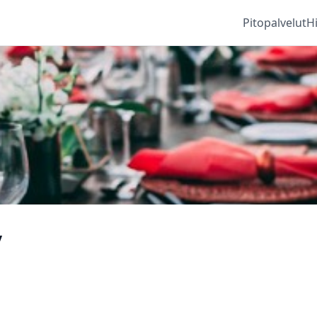
Pitopalvelut
H
y