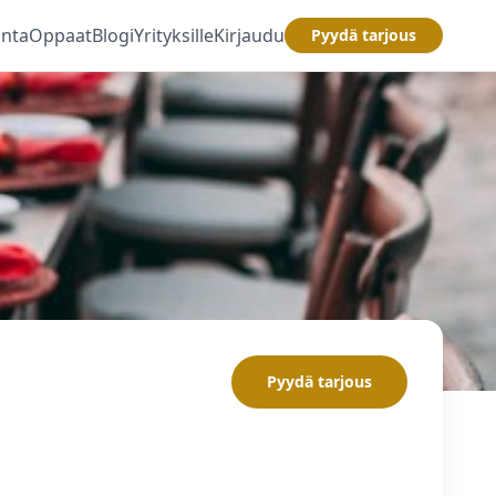
inta
Oppaat
Blogi
Yrityksille
Kirjaudu
Pyydä tarjous
Pyydä tarjous