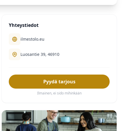
Yhteystiedot
ilmestolo.eu
Luosantie 39, 46910
Pyydä tarjous
Ilmainen, ei sido mihinkään