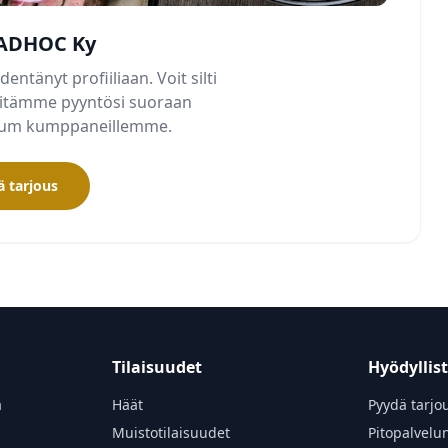
 ADHOC Ky
dentänyt profiiliaan. Voit silti
älitämme pyyntösi suoraan
mium kumppaneillemme.
 tarjous
Tilaisuudet
Hyödyllis
a
Häät
Pyydä tarjo
Muistotilaisuudet
Pitopalvelu