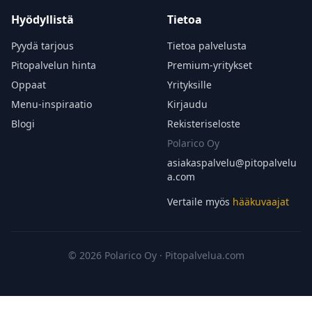
Hyödyllistä
Tietoa
Pyydä tarjous
Tietoa palvelusta
Pitopalvelun hinta
Premium-yritykset
Oppaat
Yrityksille
Menu-inspiraatio
Kirjaudu
Blogi
Rekisteriseloste
Polarico Oy
asiakaspalvelu@
pitopalvelu
a.com
Vertaile myös
hääkuvaajat
© 2026 Polarico Oy · Pitopalvelua.com