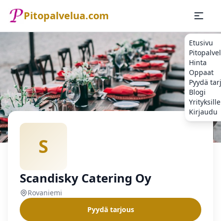
Pitopalvelua.com
Etusivu
Pitopalve
Hinta
Oppaat
Pyydä tar
Blogi
Yrityksille
Kirjaudu
Etusivu
Pitopalvelu
Rovaniemi
Scandisky Catering Oy
S
Scandisky Catering Oy
Rovaniemi
Pyydä tarjous