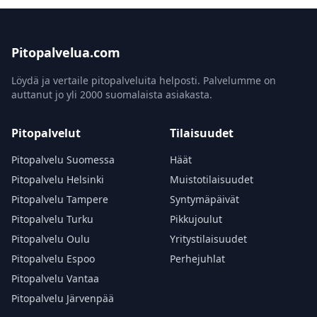
Pitopalvelua.com
Löydä ja vertaile pitopalveluita helposti. Palvelumme on
auttanut jo yli 2000 suomalaista asiakasta.
Pitopalvelut
Tilaisuudet
Pitopalvelu Suomessa
Häät
Pitopalvelu Helsinki
Muistotilaisuudet
Pitopalvelu Tampere
Syntymäpäivät
Pitopalvelu Turku
Pikkujoulut
Pitopalvelu Oulu
Yritystilaisuudet
Pitopalvelu Espoo
Perhejuhlat
Pitopalvelu Vantaa
Pitopalvelu Järvenpää