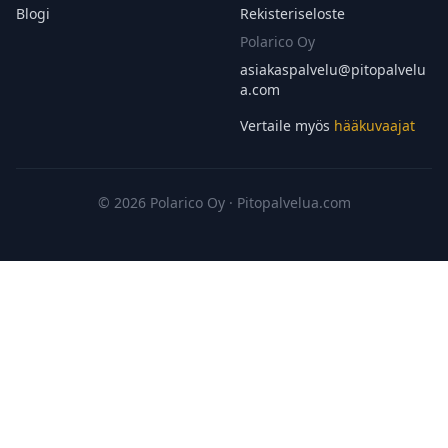
Blogi
Rekisteriseloste
Polarico Oy
asiakaspalvelu@
pitopalvelu
a.com
Vertaile myös
hääkuvaajat
© 2026 Polarico Oy · Pitopalvelua.com