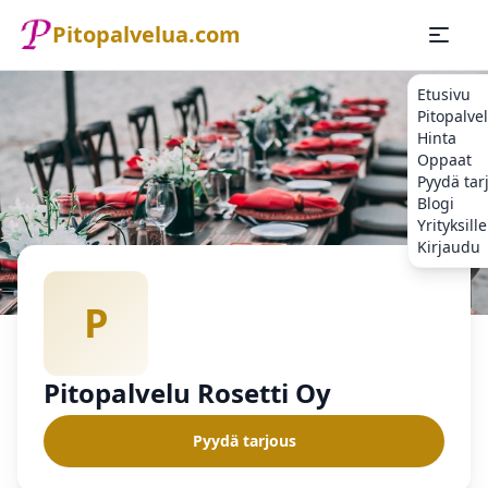
Pitopalvelua.com
Etusivu
Pitopalve
Hinta
Oppaat
Pyydä tar
Blogi
Yrityksille
Kirjaudu
Etusivu
Pitopalvelu
Pitopalvelu Rosetti Oy
P
Pitopalvelu Rosetti Oy
Pyydä tarjous