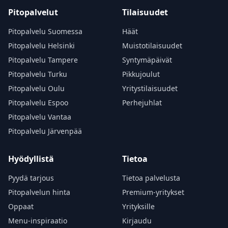
Pitopalvelut
Tilaisuudet
Pitopalvelu Suomessa
Häät
Pitopalvelu Helsinki
Muistotilaisuudet
Pitopalvelu Tampere
Syntymäpäivät
Pitopalvelu Turku
Pikkujoulut
Pitopalvelu Oulu
Yritystilaisuudet
Pitopalvelu Espoo
Perhejuhlat
Pitopalvelu Vantaa
Pitopalvelu Järvenpää
Hyödyllistä
Tietoa
Pyydä tarjous
Tietoa palvelusta
Pitopalvelun hinta
Premium-yritykset
Oppaat
Yrityksille
Menu-inspiraatio
Kirjaudu