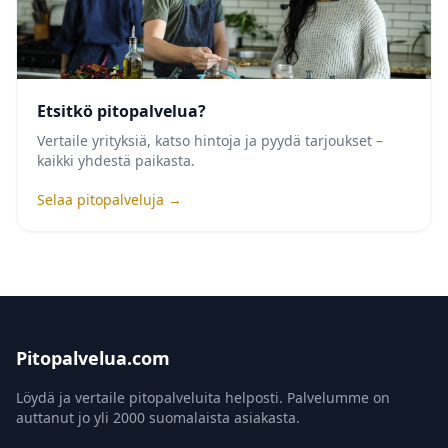
Etsitkö pitopalvelua?
Vertaile yrityksiä, katso hintoja ja pyydä tarjoukset –
kaikki yhdestä paikasta.
Selaa pitopalveluja →
Pitopalvelua.com
Löydä ja vertaile pitopalveluita helposti. Palvelumme on
auttanut jo yli 2000 suomalaista asiakasta.