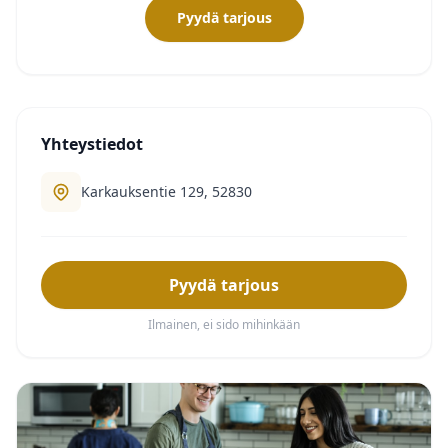
Pyydä tarjous
Yhteystiedot
Karkauksentie 129, 52830
Pyydä tarjous
Ilmainen, ei sido mihinkään