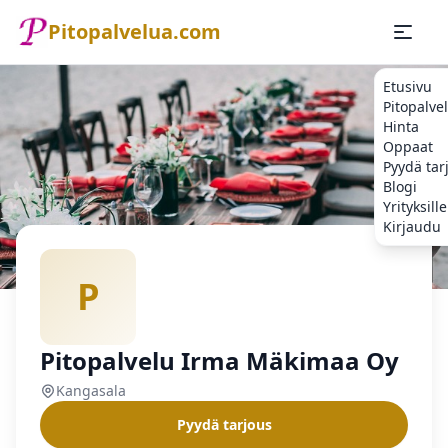
Pitopalvelua.com
Etusivu
Pitopalve
Hinta
Oppaat
Pyydä tar
Blogi
Yrityksille
Kirjaudu
Etusivu
Pitopalvelu
Kangasala
Pitopalvelu Irma Mäkim
P
Pitopalvelu Irma Mäkimaa Oy
Kangasala
Pyydä tarjous