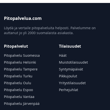
Pitopalvelua.com
Löydä ja vertaile pitopalveluita helposti. Palvelumme on
auttanut jo yli 2000 suomalaista asiakasta.
Pitopalvelut
Tilaisuudet
Pitopalvelu Suomessa
Häät
Pitopalvelu Helsinki
Muistotilaisuudet
Pitopalvelu Tampere
Syntymäpäivät
Pitopalvelu Turku
Pikkujoulut
Pitopalvelu Oulu
Yritystilaisuudet
Pitopalvelu Espoo
Perhejuhlat
Pitopalvelu Vantaa
Pitopalvelu Järvenpää