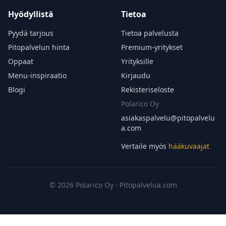
Hyödyllistä
Tietoa
Pyydä tarjous
Tietoa palvelusta
Pitopalvelun hinta
Premium-yritykset
Oppaat
Yrityksille
Menu-inspiraatio
Kirjaudu
Blogi
Rekisteriseloste
Polarico Oy
asiakaspalvelu@
pitopalvelu
a.com
Vertaile myös
hääkuvaajat
© 2026 Polarico Oy · Pitopalvelua.com