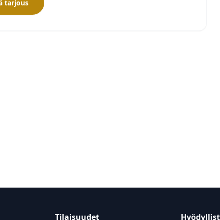
 tarjous
Tilaisuudet
Hyödyllis