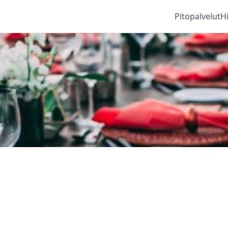
Pitopalvelut
H