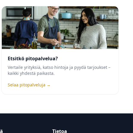
Etsitkö pitopalvelua?
Vertaile yrityksiä, katso hintoja ja pyydä tarjoukset –
kaikki yhdestä paikasta.
Selaa pitopalveluja →
tä
Tietoa