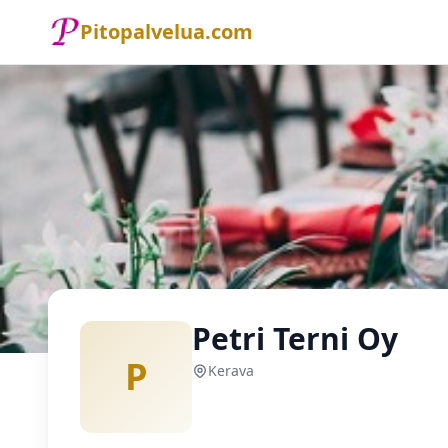
Pitopalvelua.com
Etusivu
Pitopalvelu
Kerava
Petri Terni Oy
Petri Terni Oy
P
Kerava