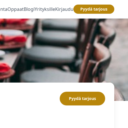
inta
Oppaat
Blogi
Yrityksille
Kirjaudu
Pyydä tarjous
Pyydä tarjous