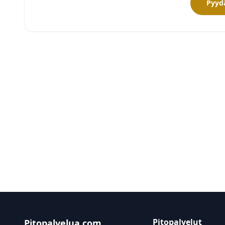
Pyydä
Pitopalvelut
Pitopalvelua.com