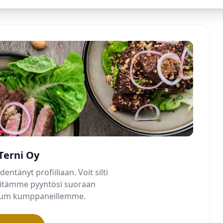
 Terni Oy
dentänyt profiiliaan. Voit silti
älitämme pyyntösi suoraan
mium kumppaneillemme.