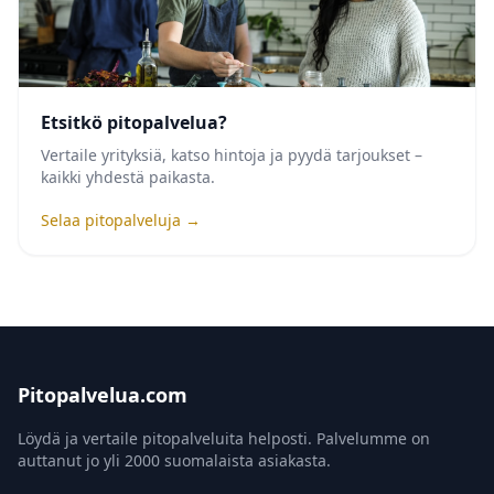
Etsitkö pitopalvelua?
Vertaile yrityksiä, katso hintoja ja pyydä tarjoukset –
kaikki yhdestä paikasta.
Selaa pitopalveluja →
Pitopalvelua.com
Löydä ja vertaile pitopalveluita helposti. Palvelumme on
auttanut jo yli 2000 suomalaista asiakasta.