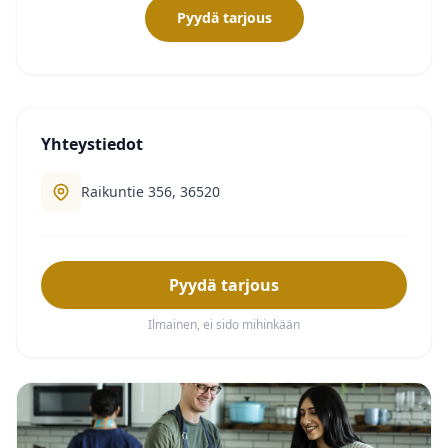
Pyydä tarjous
Yhteystiedot
Raikuntie 356, 36520
Pyydä tarjous
Ilmainen, ei sido mihinkään