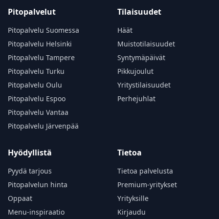
Pitopalvelut
Tilaisuudet
Pitopalvelu Suomessa
Häät
Pitopalvelu Helsinki
Muistotilaisuudet
Pitopalvelu Tampere
Syntymäpäivät
Pitopalvelu Turku
Pikkujoulut
Pitopalvelu Oulu
Yritystilaisuudet
Pitopalvelu Espoo
Perhejuhlat
Pitopalvelu Vantaa
Pitopalvelu Järvenpää
Hyödyllistä
Tietoa
Pyydä tarjous
Tietoa palvelusta
Pitopalvelun hinta
Premium-yritykset
Oppaat
Yrityksille
Menu-inspiraatio
Kirjaudu