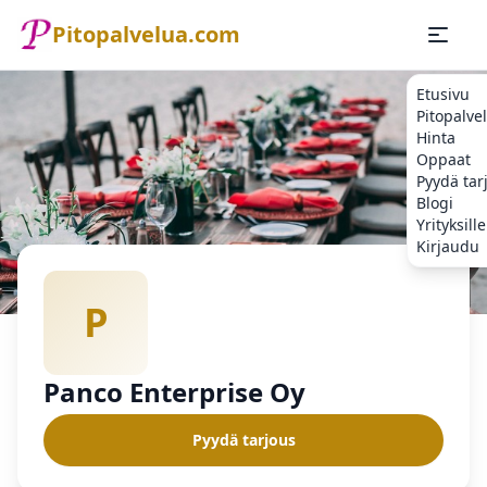
Pitopalvelua.com
Etusivu
Pitopalve
Hinta
Oppaat
Pyydä tar
Blogi
Yrityksille
Kirjaudu
Etusivu
Pitopalvelu
Panco Enterprise Oy
P
Panco Enterprise Oy
Pyydä tarjous