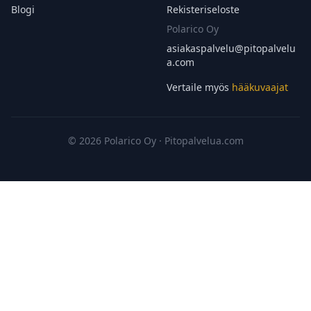
Blogi
Rekisteriseloste
Polarico Oy
asiakaspalvelu@
pitopalvelu
a.com
Vertaile myös
hääkuvaajat
© 2026 Polarico Oy · Pitopalvelua.com