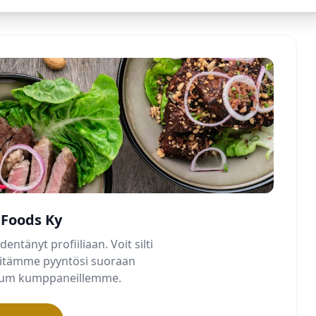
Foods Ky
dentänyt profiiliaan. Voit silti
älitämme pyyntösi suoraan
mium kumppaneillemme.