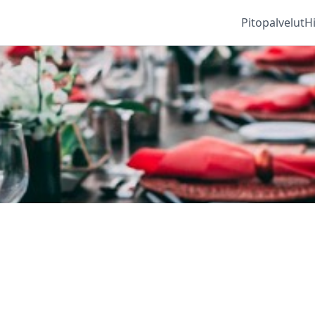
Pitopalvelut
H