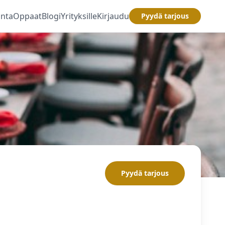
inta
Oppaat
Blogi
Yrityksille
Kirjaudu
Pyydä tarjous
Pyydä tarjous