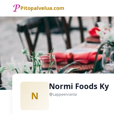
Pitopalvelua.com
Etusivu
Pitopalvelu
Lappeenranta
Normi Foods Ky
Normi Foods Ky
N
Lappeenranta