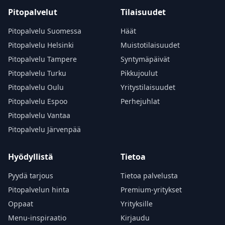
Pitopalvelut
Tilaisuudet
Pitopalvelu Suomessa
Häät
Pitopalvelu Helsinki
Muistotilaisuudet
Pitopalvelu Tampere
Syntymäpäivät
Pitopalvelu Turku
Pikkujoulut
Pitopalvelu Oulu
Yritystilaisuudet
Pitopalvelu Espoo
Perhejuhlat
Pitopalvelu Vantaa
Pitopalvelu Järvenpää
Hyödyllistä
Tietoa
Pyydä tarjous
Tietoa palvelusta
Pitopalvelun hinta
Premium-yritykset
Oppaat
Yrityksille
Menu-inspiraatio
Kirjaudu