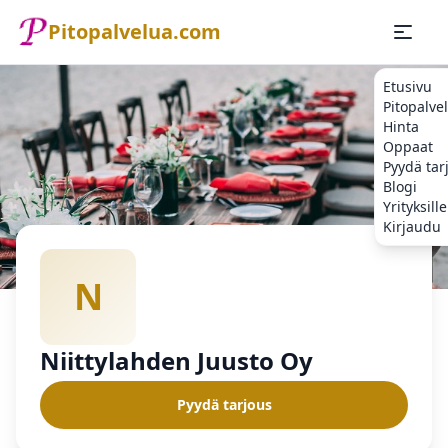
Pitopalvelua.com
Etusivu
Pitopalve
Hinta
Oppaat
Pyydä tar
Blogi
Yrityksille
Kirjaudu
Etusivu
Pitopalvelu
Niittylahden Juusto Oy
N
Niittylahden Juusto Oy
Pyydä tarjous