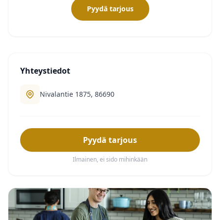
Pyydä tarjous
Yhteystiedot
Nivalantie 1875, 86690
Pyydä tarjous
Ilmainen, ei sido mihinkään