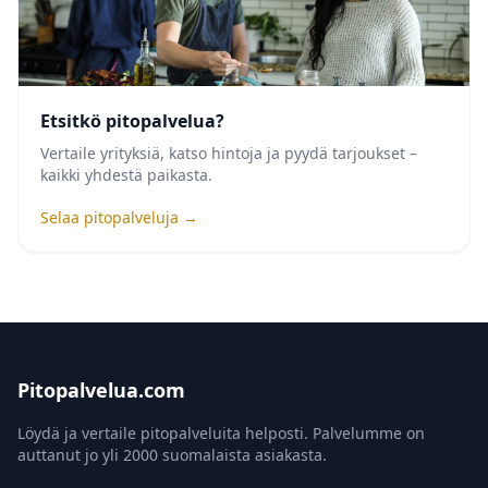
Etsitkö pitopalvelua?
Vertaile yrityksiä, katso hintoja ja pyydä tarjoukset –
kaikki yhdestä paikasta.
Selaa pitopalveluja →
Pitopalvelua.com
Löydä ja vertaile pitopalveluita helposti. Palvelumme on
auttanut jo yli 2000 suomalaista asiakasta.