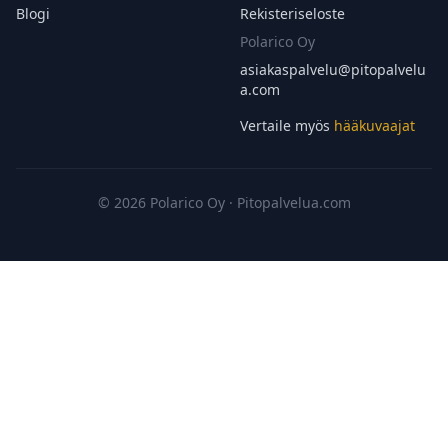
Blogi
Rekisteriseloste
Polarico Oy
asiakaspalvelu@
pitopalvelu
a.com
Vertaile myös
hääkuvaajat
© 2026 Polarico Oy · Pitopalvelua.com