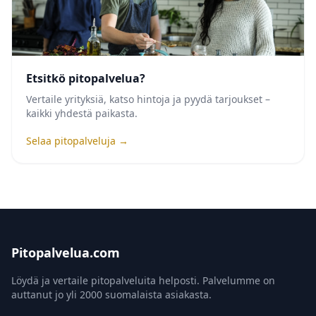
Etsitkö pitopalvelua?
Vertaile yrityksiä, katso hintoja ja pyydä tarjoukset –
kaikki yhdestä paikasta.
Selaa pitopalveluja →
Pitopalvelua.com
Löydä ja vertaile pitopalveluita helposti. Palvelumme on
auttanut jo yli 2000 suomalaista asiakasta.