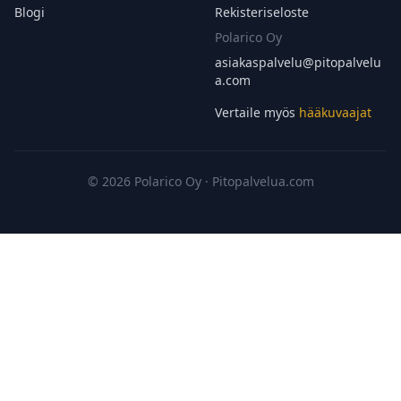
Blogi
Rekisteriseloste
Polarico Oy
asiakaspalvelu@
pitopalvelu
a.com
Vertaile myös
hääkuvaajat
© 2026 Polarico Oy · Pitopalvelua.com