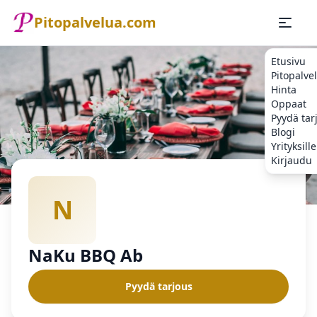
Pitopalvelua.com
Etusivu
Pitopalve
Hinta
Oppaat
Pyydä tar
Blogi
Yrityksille
Kirjaudu
Etusivu
Pitopalvelu
NaKu BBQ Ab
N
NaKu BBQ Ab
Pyydä tarjous