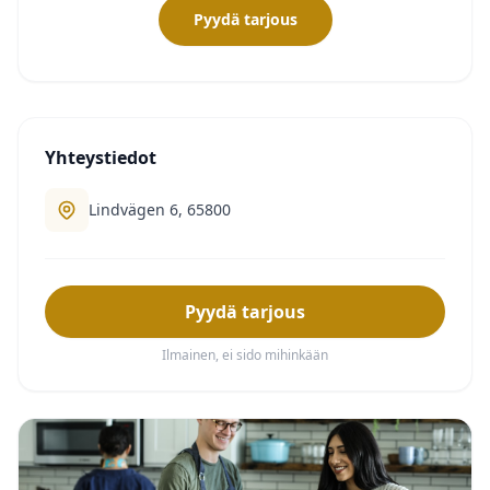
Pyydä tarjous
Yhteystiedot
Lindvägen 6, 65800
Pyydä tarjous
Ilmainen, ei sido mihinkään