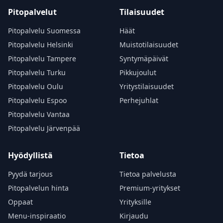
Pitopalvelut
Tilaisuudet
Pitopalvelu Suomessa
Häät
Pitopalvelu Helsinki
Muistotilaisuudet
Pitopalvelu Tampere
Syntymäpäivät
Pitopalvelu Turku
Pikkujoulut
Pitopalvelu Oulu
Yritystilaisuudet
Pitopalvelu Espoo
Perhejuhlat
Pitopalvelu Vantaa
Pitopalvelu Järvenpää
Hyödyllistä
Tietoa
Pyydä tarjous
Tietoa palvelusta
Pitopalvelun hinta
Premium-yritykset
Oppaat
Yrityksille
Menu-inspiraatio
Kirjaudu