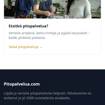
Etsitkö pitopalvelua?
Vertaile yrityksiä, katso hintoja ja pyydä tarjoukset –
kaikki yhdestä paikasta.
Selaa pitopalveluja →
Pitopalvelua.com
Löydä ja vertaile pitopalveluita helposti. Palvelumme on
auttanut jo yli 2000 suomalaista asiakasta.