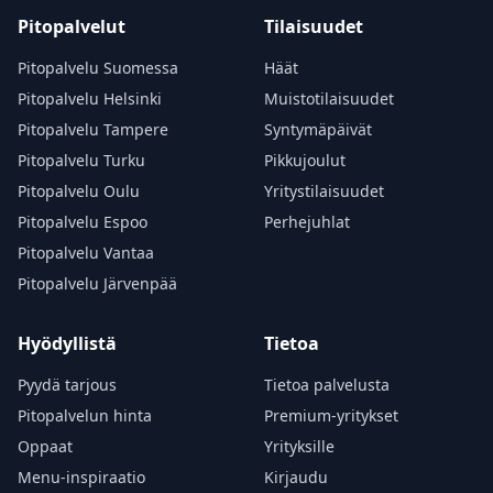
Pitopalvelut
Tilaisuudet
Pitopalvelu Suomessa
Häät
Pitopalvelu Helsinki
Muistotilaisuudet
Pitopalvelu Tampere
Syntymäpäivät
Pitopalvelu Turku
Pikkujoulut
Pitopalvelu Oulu
Yritystilaisuudet
Pitopalvelu Espoo
Perhejuhlat
Pitopalvelu Vantaa
Pitopalvelu Järvenpää
Hyödyllistä
Tietoa
Pyydä tarjous
Tietoa palvelusta
Pitopalvelun hinta
Premium-yritykset
Oppaat
Yrityksille
Menu-inspiraatio
Kirjaudu