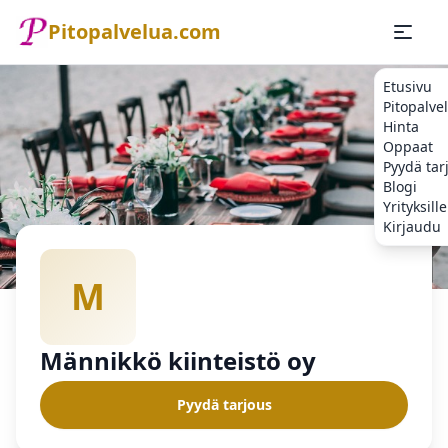
Pitopalvelua.com
Etusivu
Pitopalve
Hinta
Oppaat
Pyydä tar
Blogi
Yrityksille
Kirjaudu
Etusivu
Pitopalvelu
Männikkö kiinteistö oy
M
Männikkö kiinteistö oy
Pyydä tarjous