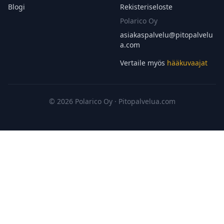
Blogi
Rekisteriseloste
Polarico Oy
asiakaspalvelu@
pitopalvelu
a.com
Vertaile myös
hääkuvaajat
© 2026 Polarico Oy · Pitopalvelua.com