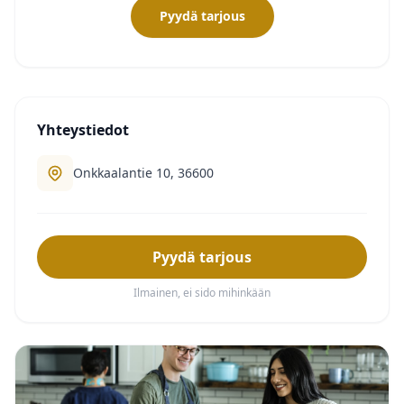
Pyydä tarjous
Yhteystiedot
Onkkaalantie 10, 36600
Pyydä tarjous
Ilmainen, ei sido mihinkään