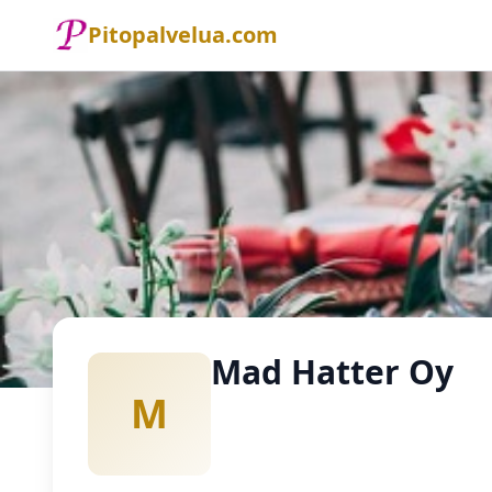
Pitopalvelua.com
Etusivu
Pitopalvelu
Mad Hatter Oy
Mad Hatter Oy
M