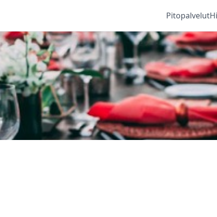
Pitopalvelut
H