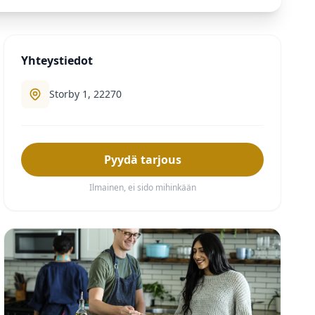
Yhteystiedot
Storby 1, 22270
Pyydä tarjous
Ilmainen, ei sido mihinkään