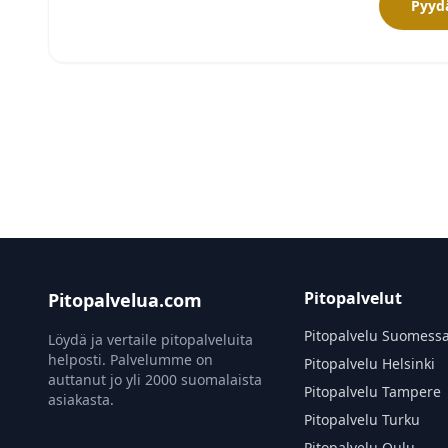
Pyydä
Pitopalvelut
Pitopalvelua.com
Pitopalvelu Suomess
Löydä ja vertaile pitopalveluita
helposti. Palvelumme on
Pitopalvelu Helsinki
auttanut jo yli 2000 suomalaista
Pitopalvelu Tampere
asiakasta.
Pitopalvelu Turku
Pitopalvelu Oulu