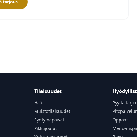
 tarjous
Tilaisuudet
Hyödyllis
a
Häät
Pyydä tarjo
Muistotilaisuudet
Pitopalvelu
Syntymäpäivät
Oppaat
Pikkujoulut
Menu-inspir
Yritystilaisuudet
Blogi