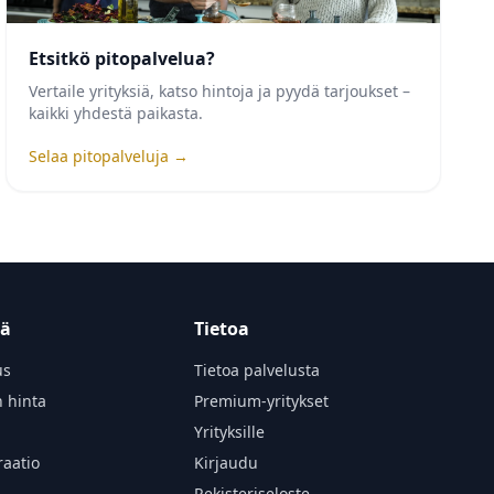
Etsitkö pitopalvelua?
Vertaile yrityksiä, katso hintoja ja pyydä tarjoukset –
kaikki yhdestä paikasta.
Selaa pitopalveluja →
tä
Tietoa
us
Tietoa palvelusta
n hinta
Premium-yritykset
Yrityksille
aatio
Kirjaudu
Rekisteriseloste