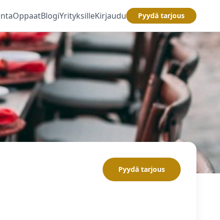
inta
Oppaat
Blogi
Yrityksille
Kirjaudu
Pyydä tarjous
Pyydä tarjous