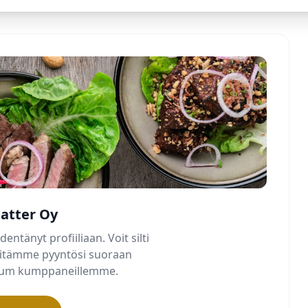
atter Oy
dentänyt profiiliaan. Voit silti
älitämme pyyntösi suoraan
mium kumppaneillemme.