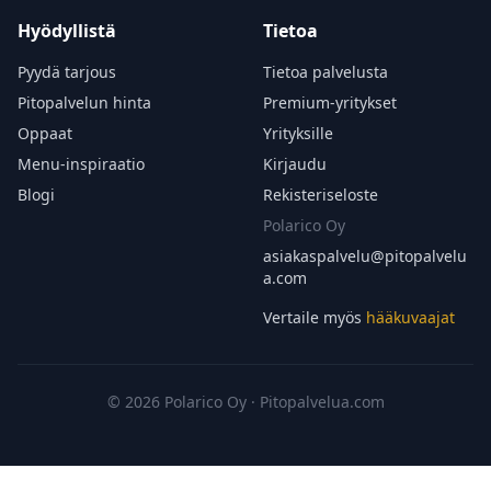
Hyödyllistä
Tietoa
Pyydä tarjous
Tietoa palvelusta
Pitopalvelun hinta
Premium-yritykset
Oppaat
Yrityksille
Menu-inspiraatio
Kirjaudu
Blogi
Rekisteriseloste
Polarico Oy
asiakaspalvelu@
pitopalvelu
a.com
Vertaile myös
hääkuvaajat
© 2026 Polarico Oy · Pitopalvelua.com