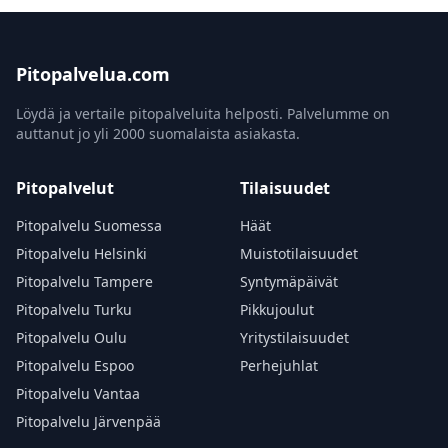
Pitopalvelua.com
Löydä ja vertaile pitopalveluita helposti. Palvelumme on
auttanut jo yli 2000 suomalaista asiakasta.
Pitopalvelut
Tilaisuudet
Pitopalvelu Suomessa
Häät
Pitopalvelu Helsinki
Muistotilaisuudet
Pitopalvelu Tampere
Syntymäpäivät
Pitopalvelu Turku
Pikkujoulut
Pitopalvelu Oulu
Yritystilaisuudet
Pitopalvelu Espoo
Perhejuhlat
Pitopalvelu Vantaa
Pitopalvelu Järvenpää