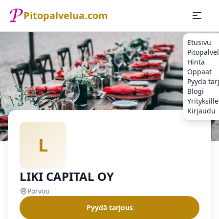
Pitopalvelua.com
Etusivu
Pitopalve
Hinta
Oppaat
Pyydä tar
Blogi
Yrityksille
Kirjaudu
Etusivu
Pitopalvelu
Porvoo
LIKI CAPITAL OY
L
LIKI CAPITAL OY
Porvoo
Pyydä tarjous