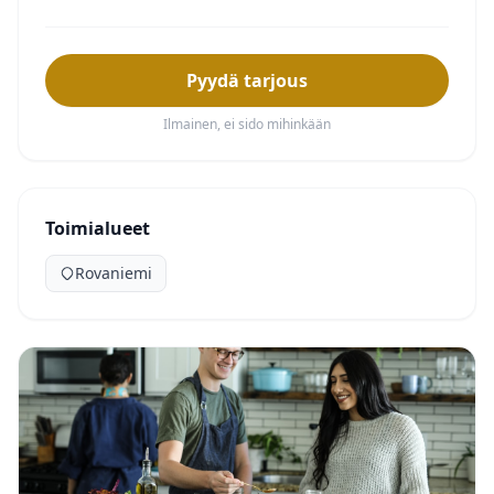
Pyydä tarjous
Ilmainen, ei sido mihinkään
Toimialueet
Rovaniemi