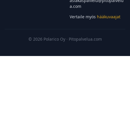
asiakaspalvelu@
pitopalvelu
a.com
Vertaile myös
hääkuvaajat
© 2026 Polarico Oy · Pitopalvelua.com