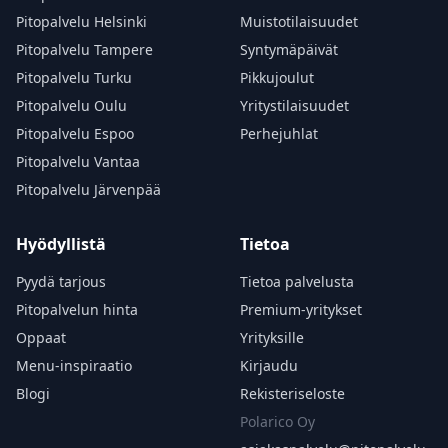
Pitopalvelu Helsinki
Muistotilaisuudet
Pitopalvelu Tampere
Syntymäpäivät
Pitopalvelu Turku
Pikkujoulut
Pitopalvelu Oulu
Yritystilaisuudet
Pitopalvelu Espoo
Perhejuhlat
Pitopalvelu Vantaa
Pitopalvelu Järvenpää
Hyödyllistä
Tietoa
Pyydä tarjous
Tietoa palvelusta
Pitopalvelun hinta
Premium-yritykset
Oppaat
Yrityksille
Menu-inspiraatio
Kirjaudu
Blogi
Rekisteriseloste
Polarico Oy