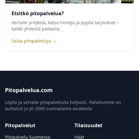
Etsitkö pitopalvelua?
Vertaile yrityksiä, katso hintoja ja pyydä tarjoukset –
kaikki yhdestä paikasta.
Selaa pitopalveluja →
Pitopalvelua.com
Löydä ja vertaile pitopalveluita helposti. Palvelumme on
auttanut jo yli 2000 suomalaista asiakasta.
Pitopalvelut
Tilaisuudet
Pitopalvelu Suomessa
Häät