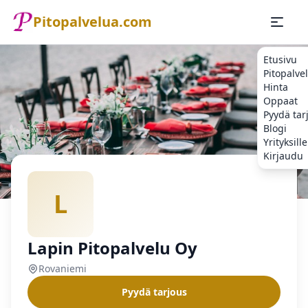
Pitopalvelua.com
Etusivu
Pitopalve
Hinta
Oppaat
Pyydä tar
Blogi
Yrityksille
Kirjaudu
Etusivu
Pitopalvelu
Rovaniemi
Lapin Pitopalvelu Oy
L
Lapin Pitopalvelu Oy
Rovaniemi
Pyydä tarjous