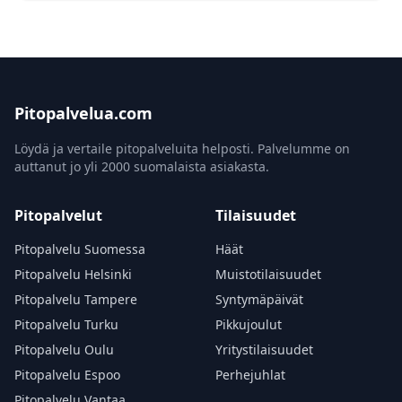
Pitopalvelua.com
Löydä ja vertaile pitopalveluita helposti. Palvelumme on
auttanut jo yli 2000 suomalaista asiakasta.
Pitopalvelut
Tilaisuudet
Pitopalvelu Suomessa
Häät
Pitopalvelu Helsinki
Muistotilaisuudet
Pitopalvelu Tampere
Syntymäpäivät
Pitopalvelu Turku
Pikkujoulut
Pitopalvelu Oulu
Yritystilaisuudet
Pitopalvelu Espoo
Perhejuhlat
Pitopalvelu Vantaa