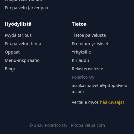
Pitopalvelu Järvenpää
Hyödyllistä
Tietoa
Pyydä tarjous
Tietoa palvelusta
Pitopalvelun hinta
Premium-yritykset
Oppaat
Yrityksille
Menu-inspiraatio
Kirjaudu
Blogi
Rekisteriseloste
Polarico Oy
asiakaspalvelu@
pitopalvelu
a.com
Vertaile myös
hääkuvaajat
© 2026 Polarico Oy · Pitopalvelua.com