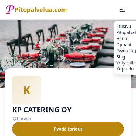
Pitopalvelua.com
Etusivu
Pitopalve
Hinta
Oppaat
Pyydä tar
Blogi
Yrityksille
Kirjaudu
Etusivu
Pitopalvelu
Porvoo
KP CATERING OY
K
KP CATERING OY
Porvoo
Pyydä tarjous