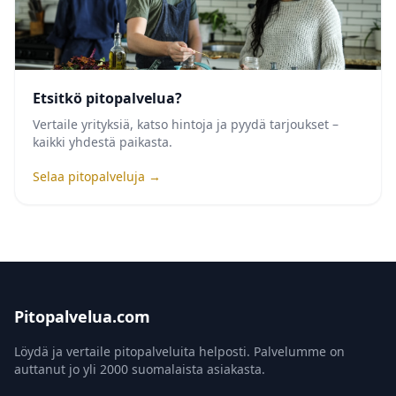
Etsitkö pitopalvelua?
Vertaile yrityksiä, katso hintoja ja pyydä tarjoukset –
kaikki yhdestä paikasta.
Selaa pitopalveluja →
Pitopalvelua.com
Löydä ja vertaile pitopalveluita helposti. Palvelumme on
auttanut jo yli 2000 suomalaista asiakasta.