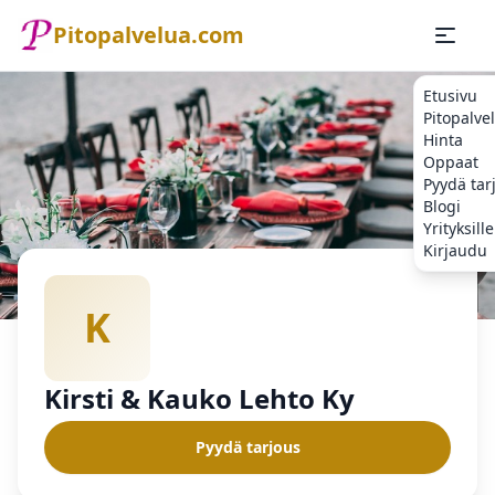
Pitopalvelua.com
Etusivu
Pitopalve
Hinta
Oppaat
Pyydä tar
Blogi
Yrityksille
Kirjaudu
Etusivu
Pitopalvelu
Kirsti & Kauko Lehto Ky
K
Kirsti & Kauko Lehto Ky
Pyydä tarjous