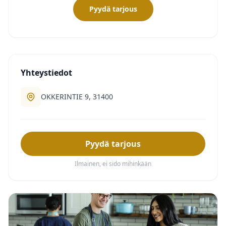
Pyydä tarjous
Yhteystiedot
OKKERINTIE 9, 31400
Pyydä tarjous
Ilmainen, ei sido mihinkään