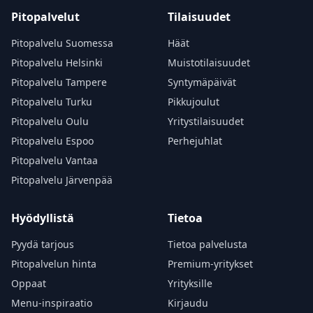
Pitopalvelut
Tilaisuudet
Pitopalvelu Suomessa
Häät
Pitopalvelu Helsinki
Muistotilaisuudet
Pitopalvelu Tampere
Syntymäpäivät
Pitopalvelu Turku
Pikkujoulut
Pitopalvelu Oulu
Yritystilaisuudet
Pitopalvelu Espoo
Perhejuhlat
Pitopalvelu Vantaa
Pitopalvelu Järvenpää
Hyödyllistä
Tietoa
Pyydä tarjous
Tietoa palvelusta
Pitopalvelun hinta
Premium-yritykset
Oppaat
Yrityksille
Menu-inspiraatio
Kirjaudu