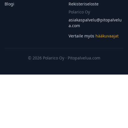
Blogi
Rekisteriseloste
Polarico Oy
asiakaspalvelu@
pitopalvelu
a.com
Vertaile myös
hääkuvaajat
© 2026 Polarico Oy · Pitopalvelua.com