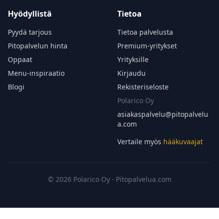
Hyödyllistä
Tietoa
Pyydä tarjous
Tietoa palvelusta
Pitopalvelun hinta
Premium-yritykset
Oppaat
Yrityksille
Menu-inspiraatio
Kirjaudu
Blogi
Rekisteriseloste
Polarico Oy
asiakaspalvelu@
pitopalvelu
a.com
Vertaile myös
hääkuvaajat
© 2026 Polarico Oy · Pitopalvelua.com