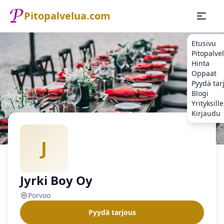
Pitopalvelua.com
Etusivu
Pitopalve
Hinta
Oppaat
Pyydä tar
Blogi
Yrityksille
Kirjaudu
Etusivu
Pitopalvelu
Porvoo
Jyrki Boy Oy
J
Jyrki Boy Oy
Porvoo
Pyydä tarjous