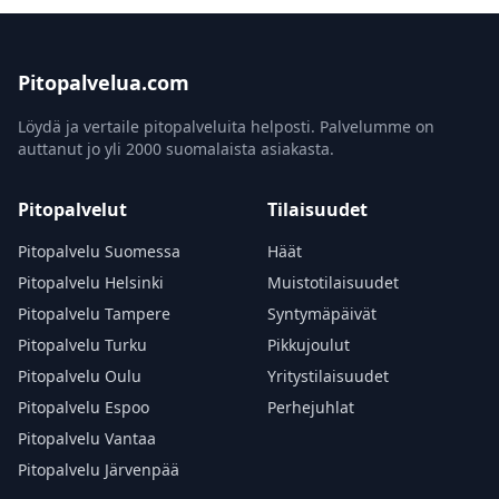
Pitopalvelua.com
Löydä ja vertaile pitopalveluita helposti. Palvelumme on
auttanut jo yli 2000 suomalaista asiakasta.
Pitopalvelut
Tilaisuudet
Pitopalvelu Suomessa
Häät
Pitopalvelu Helsinki
Muistotilaisuudet
Pitopalvelu Tampere
Syntymäpäivät
Pitopalvelu Turku
Pikkujoulut
Pitopalvelu Oulu
Yritystilaisuudet
Pitopalvelu Espoo
Perhejuhlat
Pitopalvelu Vantaa
Pitopalvelu Järvenpää