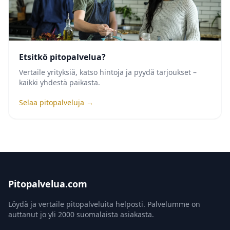
Etsitkö pitopalvelua?
Vertaile yrityksiä, katso hintoja ja pyydä tarjoukset –
kaikki yhdestä paikasta.
Selaa pitopalveluja →
Pitopalvelua.com
Löydä ja vertaile pitopalveluita helposti. Palvelumme on
auttanut jo yli 2000 suomalaista asiakasta.