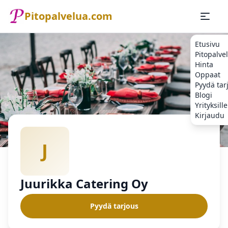
Pitopalvelua.com
Etusivu
Pitopalve
Hinta
Oppaat
Pyydä tar
Blogi
Yrityksille
Kirjaudu
Etusivu
Pitopalvelu
Juurikka Catering Oy
J
Juurikka Catering Oy
Pyydä tarjous