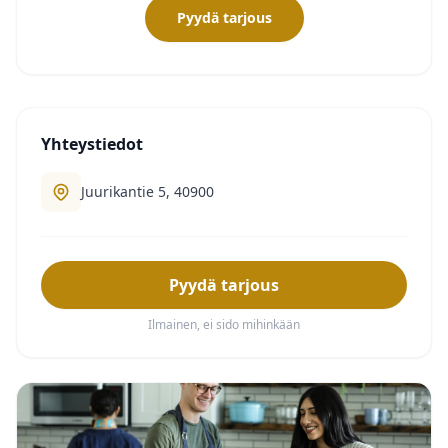
Pyydä tarjous
Yhteystiedot
Juurikantie 5, 40900
Pyydä tarjous
Ilmainen, ei sido mihinkään