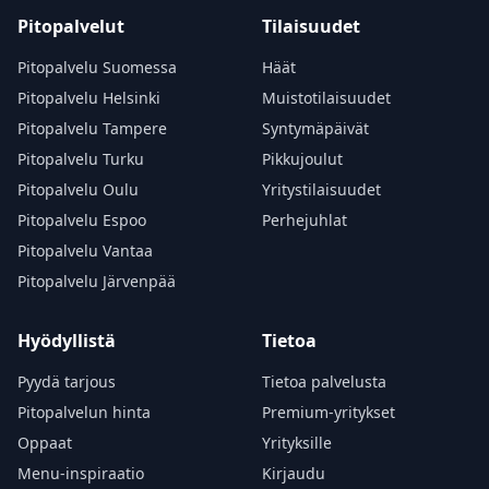
Pitopalvelut
Tilaisuudet
Pitopalvelu Suomessa
Häät
Pitopalvelu Helsinki
Muistotilaisuudet
Pitopalvelu Tampere
Syntymäpäivät
Pitopalvelu Turku
Pikkujoulut
Pitopalvelu Oulu
Yritystilaisuudet
Pitopalvelu Espoo
Perhejuhlat
Pitopalvelu Vantaa
Pitopalvelu Järvenpää
Hyödyllistä
Tietoa
Pyydä tarjous
Tietoa palvelusta
Pitopalvelun hinta
Premium-yritykset
Oppaat
Yrityksille
Menu-inspiraatio
Kirjaudu