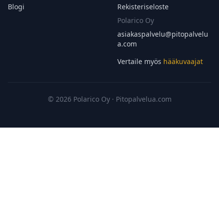
Blogi
Rekisteriseloste
Polarico Oy
asiakaspalvelu@
pitopalvelu
a.com
Vertaile myös
hääkuvaajat
© 2026 Polarico Oy · Pitopalvelua.com