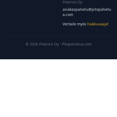
Polarico Oy
asiakaspalvelu@
pitopalvelu
a.com
Vertaile myös
hääkuvaajat
© 2026 Polarico Oy · Pitopalvelua.com