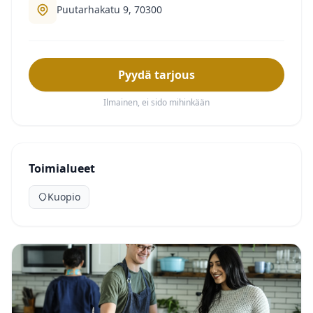
Puutarhakatu 9, 70300
Pyydä tarjous
Ilmainen, ei sido mihinkään
Toimialueet
Kuopio