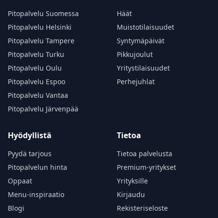
Pitopalvelu Suomessa
Häät
Pitopalvelu Helsinki
Muistotilaisuudet
Pitopalvelu Tampere
Syntymäpäivät
Pitopalvelu Turku
Pikkujoulut
Pitopalvelu Oulu
Yritystilaisuudet
Pitopalvelu Espoo
Perhejuhlat
Pitopalvelu Vantaa
Pitopalvelu Järvenpää
Hyödyllistä
Tietoa
Pyydä tarjous
Tietoa palvelusta
Pitopalvelun hinta
Premium-yritykset
Oppaat
Yrityksille
Menu-inspiraatio
Kirjaudu
Blogi
Rekisteriseloste