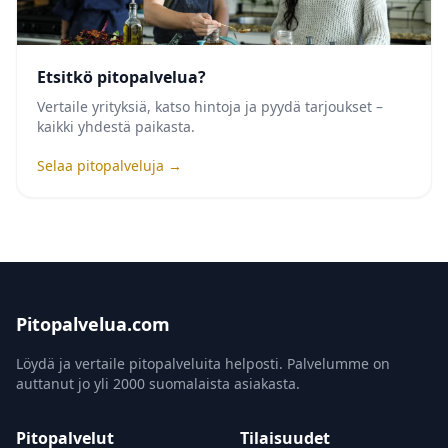
Etsitkö pitopalvelua?
Vertaile yrityksiä, katso hintoja ja pyydä tarjoukset –
kaikki yhdestä paikasta.
Selaa pitopalveluja →
Pitopalvelua.com
Löydä ja vertaile pitopalveluita helposti. Palvelumme on
auttanut jo yli 2000 suomalaista asiakasta.
Pitopalvelut
Tilaisuudet