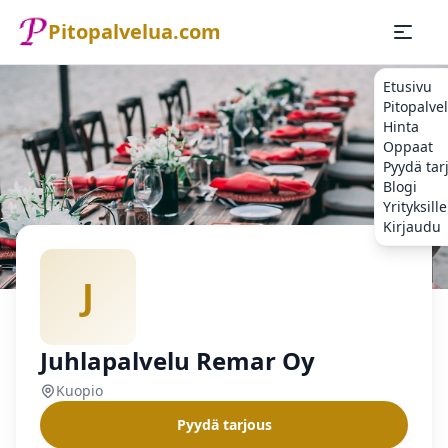
Pitopalvelua.com
Etusivu
Pitopalve
Hinta
Oppaat
Pyydä tar
Blogi
Yrityksille
Kirjaudu
Etusivu
Pitopalvelu
Kuopio
Juhlapalvelu Remar Oy
J
Juhlapalvelu Remar Oy
Kuopio
Pyydä tarjous