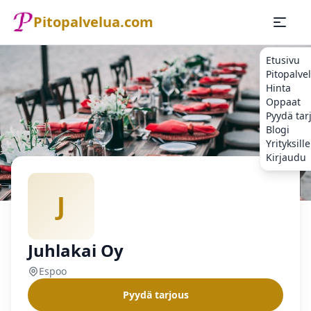
Pitopalvelua.com
Etusivu
Pitopalve
Hinta
Oppaat
Pyydä tar
Blogi
Yrityksille
Kirjaudu
Etusivu
Pitopalvelu
Espoo
Juhlakai Oy
J
Juhlakai Oy
Espoo
Pyydä tarjous