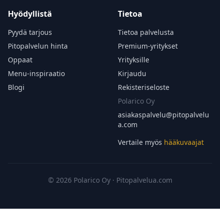
Hyödyllistä
Tietoa
Pyydä tarjous
Tietoa palvelusta
Pitopalvelun hinta
Premium-yritykset
Oppaat
Yrityksille
Menu-inspiraatio
Kirjaudu
Blogi
Rekisteriseloste
Polarico Oy
asiakaspalvelu@
pitopalvelu
a.com
Vertaile myös
hääkuvaajat
© 2026 Polarico Oy · Pitopalvelua.com