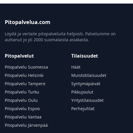
Pitopalvelua.com
Löydä ja vertaile pitopalveluita helposti. Palvelumme on
auttanut jo yli 2000 suomalaista asiakasta.
Pitopalvelut
Tilaisuudet
Pitopalvelu Suomessa
Häät
Pitopalvelu Helsinki
Muistotilaisuudet
Pitopalvelu Tampere
Syntymäpäivät
Pitopalvelu Turku
Pikkujoulut
Pitopalvelu Oulu
Yritystilaisuudet
Pitopalvelu Espoo
Perhejuhlat
Pitopalvelu Vantaa
Pitopalvelu Järvenpää