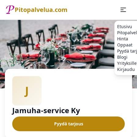
Pitopalvelua.com
Etusivu
Pitopalve
Hinta
Oppaat
Pyydä tar
Blogi
Yrityksille
Kirjaudu
Etusivu
Pitopalvelu
Jamuha-service Ky
J
Jamuha-service Ky
Pyydä tarjous