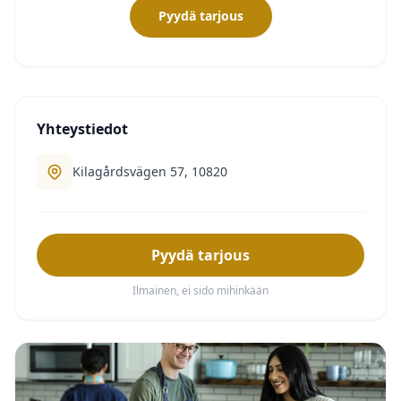
Pyydä tarjous
Yhteystiedot
Kilagårdsvägen 57, 10820
Pyydä tarjous
Ilmainen, ei sido mihinkään