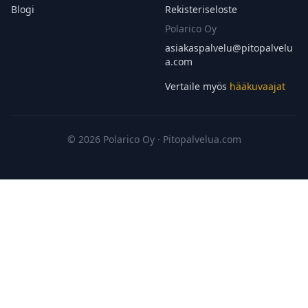
Blogi
Rekisteriseloste
Polarico Oy
asiakaspalvelu@
pitopalvelu
a.com
Vertaile myös
hääkuvaajat
© 2026 Polarico Oy · Pitopalvelua.com