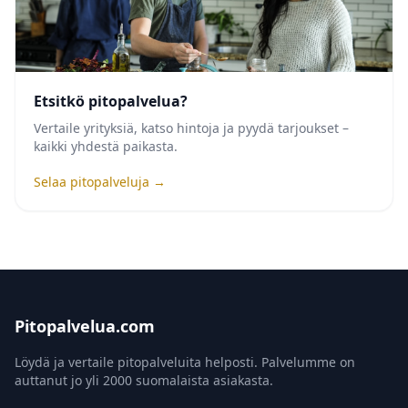
Etsitkö pitopalvelua?
Vertaile yrityksiä, katso hintoja ja pyydä tarjoukset –
kaikki yhdestä paikasta.
Selaa pitopalveluja →
Pitopalvelua.com
Löydä ja vertaile pitopalveluita helposti. Palvelumme on
auttanut jo yli 2000 suomalaista asiakasta.