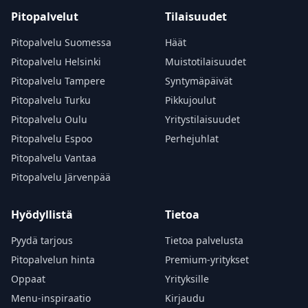
Pitopalvelut
Tilaisuudet
Pitopalvelu Suomessa
Häät
Pitopalvelu Helsinki
Muistotilaisuudet
Pitopalvelu Tampere
Syntymäpäivät
Pitopalvelu Turku
Pikkujoulut
Pitopalvelu Oulu
Yritystilaisuudet
Pitopalvelu Espoo
Perhejuhlat
Pitopalvelu Vantaa
Pitopalvelu Järvenpää
Hyödyllistä
Tietoa
Pyydä tarjous
Tietoa palvelusta
Pitopalvelun hinta
Premium-yritykset
Oppaat
Yrityksille
Menu-inspiraatio
Kirjaudu