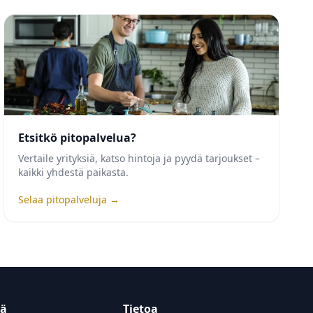
Etsitkö pitopalvelua?
Vertaile yrityksiä, katso hintoja ja pyydä tarjoukset –
kaikki yhdestä paikasta.
Selaa pitopalveluja →
tä
Tietoa