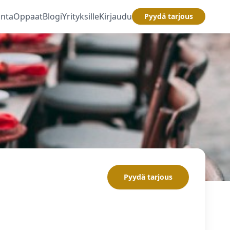
inta
Oppaat
Blogi
Yrityksille
Kirjaudu
Pyydä tarjous
Pyydä tarjous