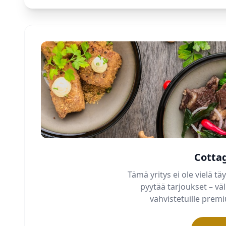
Cotta
Tämä yritys ei ole vielä täy
pyytää tarjoukset – v
vahvistetuille pre