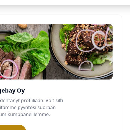
gebay Oy
dentänyt profiiliaan. Voit silti
älitämme pyyntösi suoraan
mium kumppaneillemme.