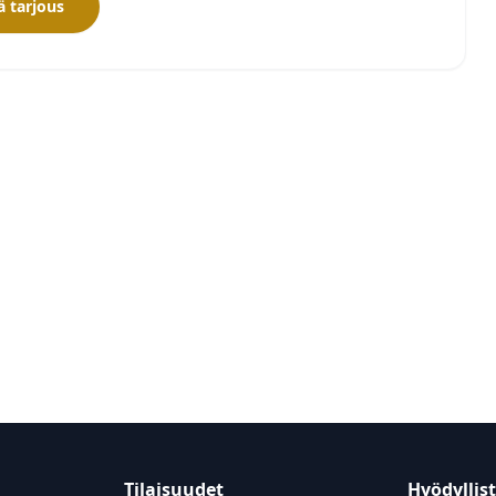
 tarjous
Tilaisuudet
Hyödyllis