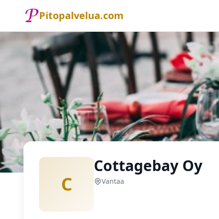
Pitopalvelua.com
Etusivu
Pitopalvelu
Vantaa
Cottagebay Oy
Cottagebay Oy
C
Vantaa