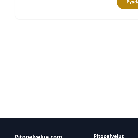
Pyydä
Pitopalvelut
Pitopalvelua.com