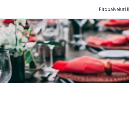
Pitopalvelut
H