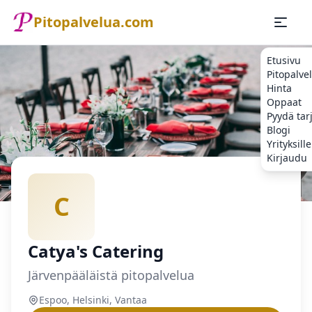
Pitopalvelua.com
Etusivu
Pitopalve
Hinta
Oppaat
Pyydä tar
Blogi
Yrityksille
Kirjaudu
Etusivu
Pitopalvelu
Espoo
Catya's Catering
C
Catya's Catering
Järvenpääläistä pitopalvelua
Espoo, Helsinki, Vantaa