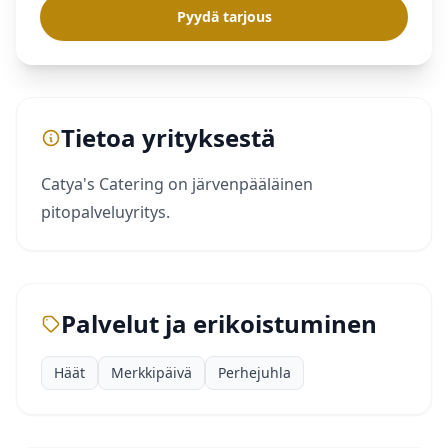
Pyydä tarjous
Tietoa yrityksestä
Catya's Catering on järvenpääläinen
pitopalveluyritys.
Palvelut ja erikoistuminen
Häät
Merkkipäivä
Perhejuhla