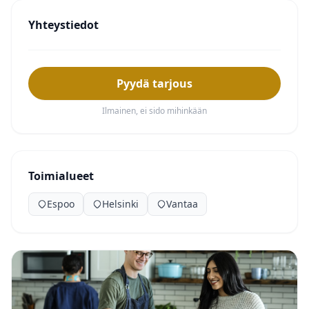
Yhteystiedot
Pyydä tarjous
Ilmainen, ei sido mihinkään
Toimialueet
Espoo
Helsinki
Vantaa