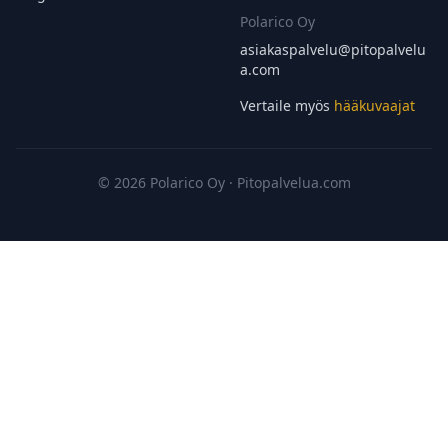
Polarico Oy
asiakaspalvelu@
pitopalvelu
a.com
Vertaile myös
hääkuvaajat
© 2026 Polarico Oy · Pitopalvelua.com