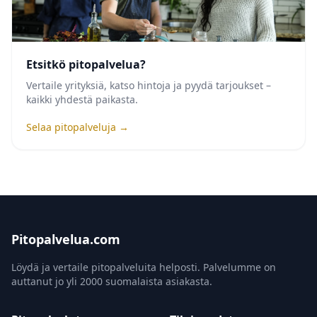
Etsitkö pitopalvelua?
Vertaile yrityksiä, katso hintoja ja pyydä tarjoukset –
kaikki yhdestä paikasta.
Selaa pitopalveluja →
Pitopalvelua.com
Löydä ja vertaile pitopalveluita helposti. Palvelumme on
auttanut jo yli 2000 suomalaista asiakasta.