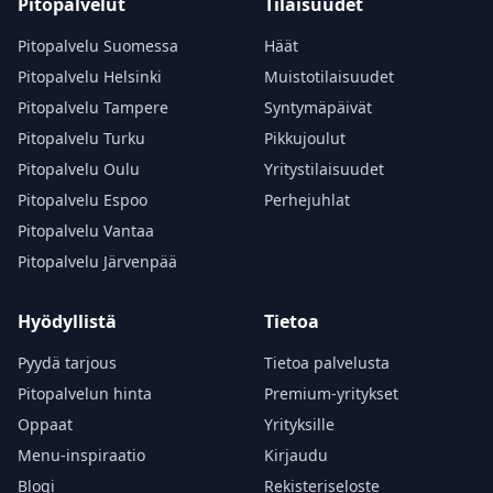
Pitopalvelut
Tilaisuudet
Pitopalvelu Suomessa
Häät
Pitopalvelu Helsinki
Muistotilaisuudet
Pitopalvelu Tampere
Syntymäpäivät
Pitopalvelu Turku
Pikkujoulut
Pitopalvelu Oulu
Yritystilaisuudet
Pitopalvelu Espoo
Perhejuhlat
Pitopalvelu Vantaa
Pitopalvelu Järvenpää
Hyödyllistä
Tietoa
Pyydä tarjous
Tietoa palvelusta
Pitopalvelun hinta
Premium-yritykset
Oppaat
Yrityksille
Menu-inspiraatio
Kirjaudu
Blogi
Rekisteriseloste