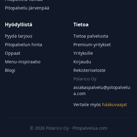
Pitopalvelu Järvenpää
Hyödyllistä
Tietoa
Pyydä tarjous
Tietoa palvelusta
Pitopalvelun hinta
Premium-yritykset
Oppaat
Yrityksille
Menu-inspiraatio
Kirjaudu
Blogi
Rekisteriseloste
Polarico Oy
asiakaspalvelu@
pitopalvelu
a.com
Vertaile myös
hääkuvaajat
© 2026 Polarico Oy · Pitopalvelua.com