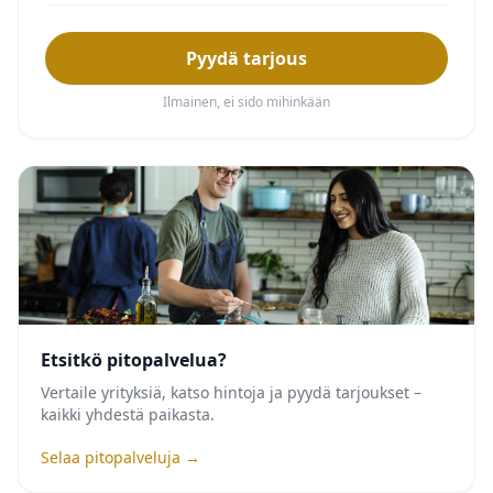
Pyydä tarjous
Ilmainen, ei sido mihinkään
Etsitkö pitopalvelua?
Vertaile yrityksiä, katso hintoja ja pyydä tarjoukset –
kaikki yhdestä paikasta.
Selaa pitopalveluja →