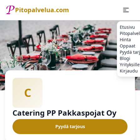
Pitopalvelua.com
Etusivu
Pitopalve
Hinta
Oppaat
Pyydä tar
Blogi
Yrityksille
Kirjaudu
Etusivu
Pitopalvelu
Catering PP Pakkaspojat Oy
C
Catering PP Pakkaspojat Oy
Pyydä tarjous