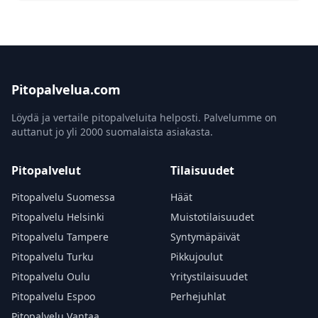
Pitopalvelua.com
Löydä ja vertaile pitopalveluita helposti. Palvelumme on
auttanut jo yli 2000 suomalaista asiakasta.
Pitopalvelut
Tilaisuudet
Pitopalvelu Suomessa
Häät
Pitopalvelu Helsinki
Muistotilaisuudet
Pitopalvelu Tampere
Syntymäpäivät
Pitopalvelu Turku
Pikkujoulut
Pitopalvelu Oulu
Yritystilaisuudet
Pitopalvelu Espoo
Perhejuhlat
Pitopalvelu Vantaa