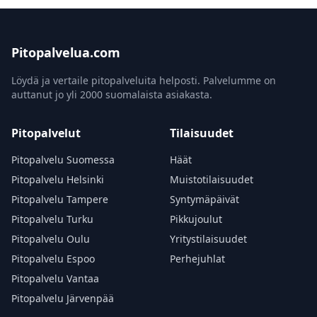
Pitopalvelua.com
Löydä ja vertaile pitopalveluita helposti. Palvelumme on
auttanut jo yli 2000 suomalaista asiakasta.
Pitopalvelut
Tilaisuudet
Pitopalvelu Suomessa
Häät
Pitopalvelu Helsinki
Muistotilaisuudet
Pitopalvelu Tampere
Syntymäpäivät
Pitopalvelu Turku
Pikkujoulut
Pitopalvelu Oulu
Yritystilaisuudet
Pitopalvelu Espoo
Perhejuhlat
Pitopalvelu Vantaa
Pitopalvelu Järvenpää