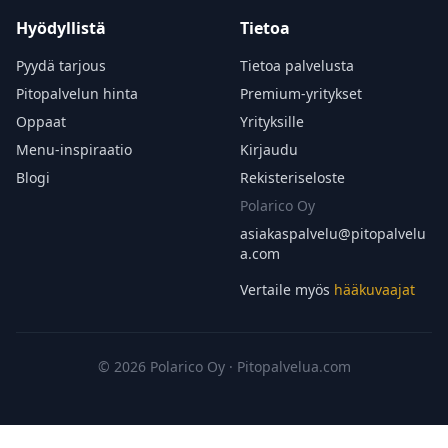
Hyödyllistä
Tietoa
Pyydä tarjous
Tietoa palvelusta
Pitopalvelun hinta
Premium-yritykset
Oppaat
Yrityksille
Menu-inspiraatio
Kirjaudu
Blogi
Rekisteriseloste
Polarico Oy
asiakaspalvelu@
pitopalvelu
a.com
Vertaile myös
hääkuvaajat
© 2026 Polarico Oy · Pitopalvelua.com