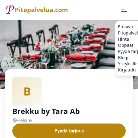
Pitopalvelua.com
Etusivu
Pitopalve
Hinta
Oppaat
Pyydä tar
Blogi
Yrityksille
Kirjaudu
Etusivu
Pitopalvelu
Helsinki
Brekku by Tara Ab
B
Brekku by Tara Ab
Helsinki
Pyydä tarjous