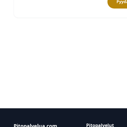
Pyydä
Pitopalvelut
Pitopalvelua.com