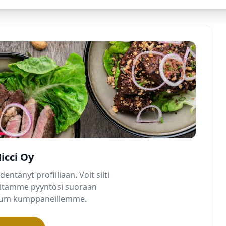
icci Oy
dentänyt profiiliaan. Voit silti
älitämme pyyntösi suoraan
mium kumppaneillemme.