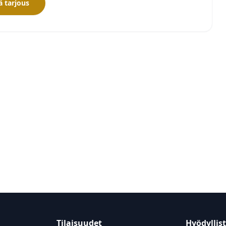
 tarjous
Tilaisuudet
Hyödyllis