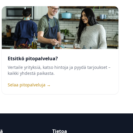
Etsitkö pitopalvelua?
Vertaile yrityksiä, katso hintoja ja pyydä tarjoukset –
kaikki yhdestä paikasta.
Selaa pitopalveluja →
tä
Tietoa