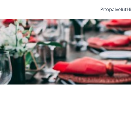
Pitopalvelut
H