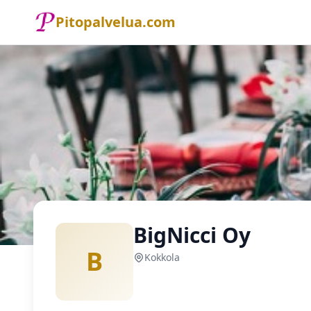
Pitopalvelua.com
Etusivu
Pitopalvelu
Kokkola
BigNicci Oy
BigNicci Oy
B
Kokkola