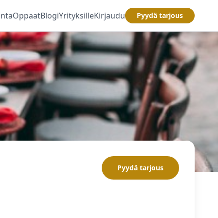
inta
Oppaat
Blogi
Yrityksille
Kirjaudu
Pyydä tarjous
Pyydä tarjous