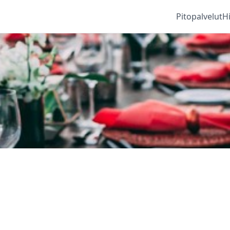
Pitopalvelut
H