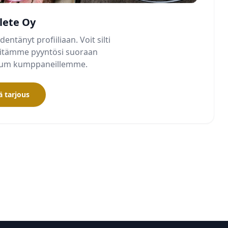
ilete Oy
dentänyt profiiliaan. Voit silti
älitämme pyyntösi suoraan
mium kumppaneillemme.
 tarjous