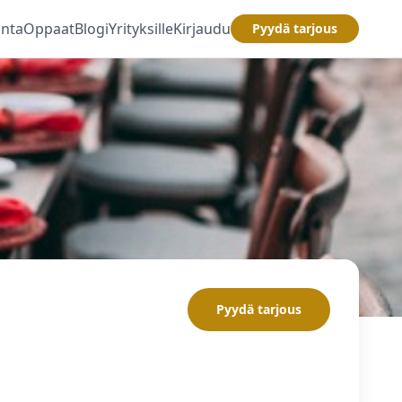
inta
Oppaat
Blogi
Yrityksille
Kirjaudu
Pyydä tarjous
Pyydä tarjous