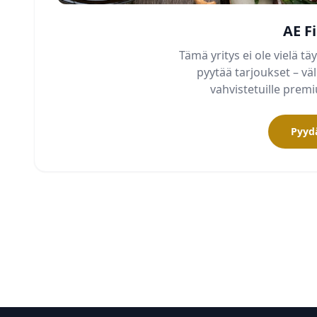
AE F
Tämä yritys ei ole vielä täy
pyytää tarjoukset – v
vahvistetuille pre
Pyydä