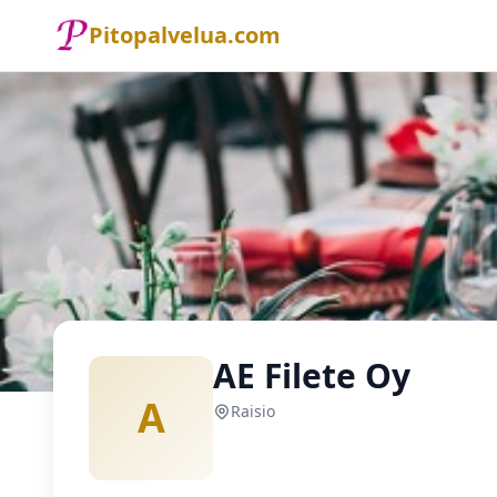
Pitopalvelua.com
Etusivu
Pitopalvelu
Raisio
AE Filete Oy
AE Filete Oy
A
Raisio