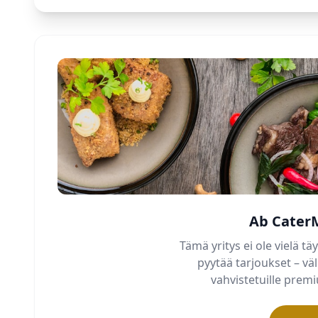
Ab Cater
Tämä yritys ei ole vielä täy
pyytää tarjoukset – v
vahvistetuille pre