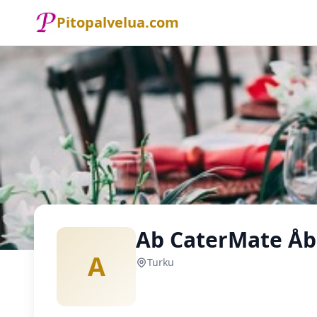
Pitopalvelua.com
Etusivu
Pitopalvelu
Turku
Ab CaterMate Åbo Oy
Ab CaterMate Åb
A
Turku