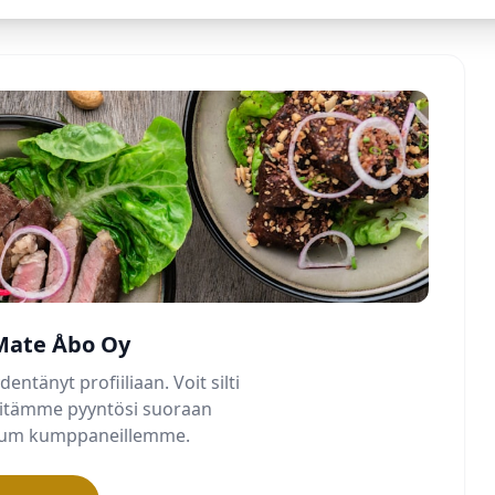
Mate Åbo Oy
dentänyt profiiliaan. Voit silti
älitämme pyyntösi suoraan
mium kumppaneillemme.