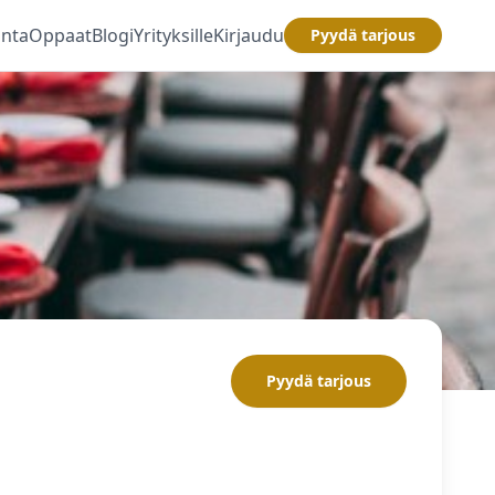
inta
Oppaat
Blogi
Yrityksille
Kirjaudu
Pyydä tarjous
Pyydä tarjous