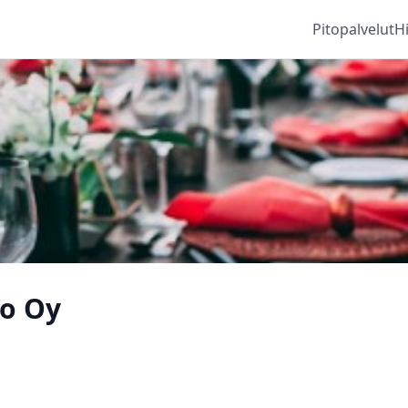
Pitopalvelut
H
o Oy