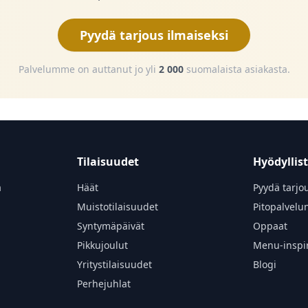
Pyydä tarjous ilmaiseksi
Palvelumme on auttanut jo yli
2 000
suomalaista asiakasta.
Tilaisuudet
Hyödyllis
a
Häät
Pyydä tarjo
Muistotilaisuudet
Pitopalvelu
Syntymäpäivät
Oppaat
Pikkujoulut
Menu-inspir
Yritystilaisuudet
Blogi
Perhejuhlat