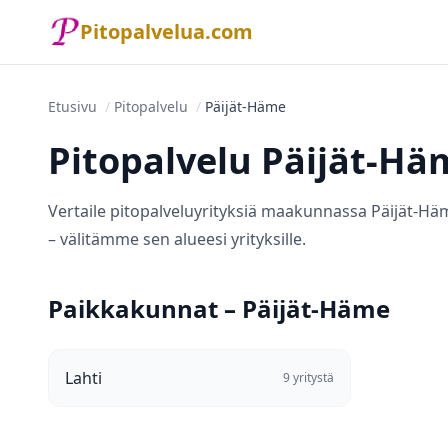
Pitopalvelua.com
Etusivu
/
Pitopalvelu
/
Päijät-Häme
Pitopalvelu Päijät-Hä
Vertaile pitopalveluyrityksiä maakunnassa Päijät-Häme
– välitämme sen alueesi yrityksille.
Paikkakunnat – Päijät-Häme
Lahti
9 yritystä