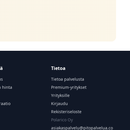
tä
Tietoa
us
Tietoa palvelusta
n hinta
Premium-yritykset
Yrityksille
aatio
Kirjaudu
Rekisteriseloste
Polarico Oy
asiakaspalvelu@
pitopalvelua.co