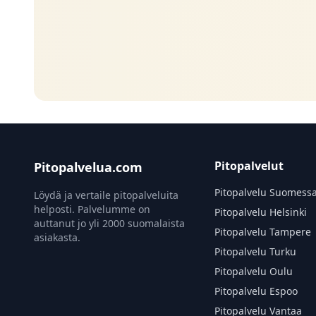
Pitopalvelut
Pitopalvelua.com
Pitopalvelu Suomess
Löydä ja vertaile pitopalveluita
helposti. Palvelumme on
Pitopalvelu Helsinki
auttanut jo yli 2000 suomalaista
Pitopalvelu Tampere
asiakasta.
Pitopalvelu Turku
Pitopalvelu Oulu
Pitopalvelu Espoo
Pitopalvelu Vantaa