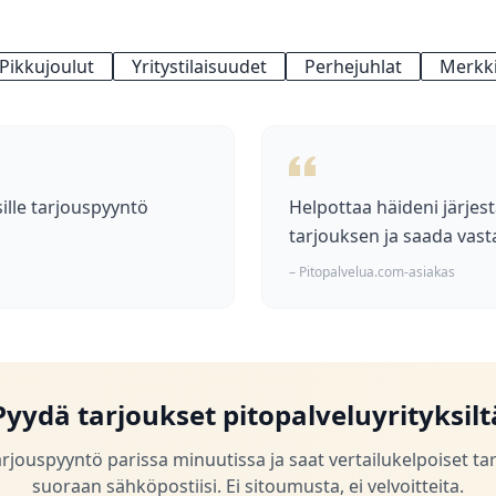
Pikkujoulut
Yritystilaisuudet
Perhejuhlat
Merkki
ille tarjouspyyntö
Helpottaa häideni järjest
tarjouksen ja saada vast
– Pitopalvelua.com-asiakas
Pyydä tarjoukset pitopalveluyrityksilt
arjouspyyntö parissa minuutissa ja saat vertailukelpoiset ta
suoraan sähköpostiisi. Ei sitoumusta, ei velvoitteita.