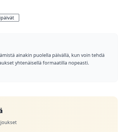
päivät
ämistä ainakin puolella päivällä, kun voin tehdä
aukset yhtenäisellä formaatilla nopeasti.
ä
rjoukset