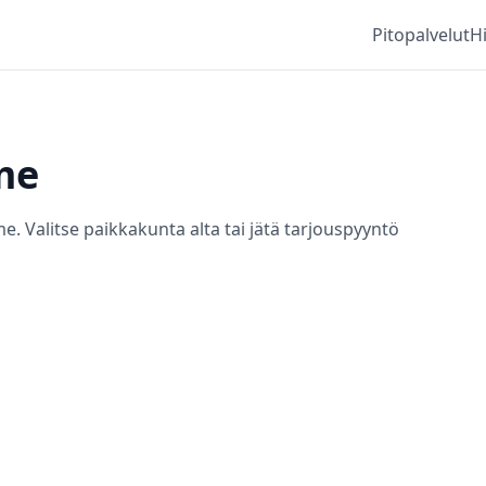
Pitopalvelut
H
me
. Valitse paikkakunta alta tai jätä tarjouspyyntö