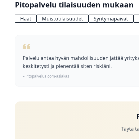
Pitopalvelu tilaisuuden mukaan
Häät
Muistotilaisuudet
Syntymäpäivät
Palvelu antaa hyvän mahdollisuuden jättää yrityks
keskitetysti ja pienentää siten riskiäni.
– Pitopalvelua.com-asiakas
Täytä t