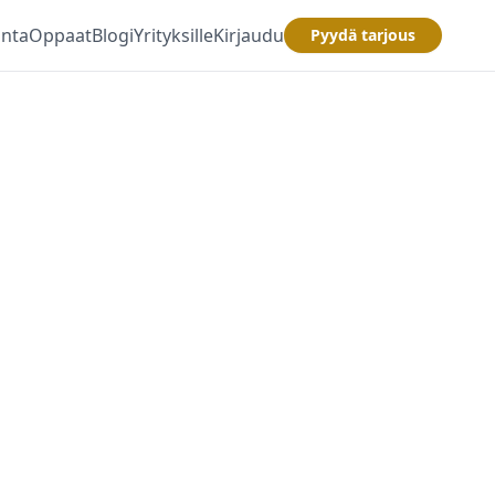
inta
Oppaat
Blogi
Yrityksille
Kirjaudu
Pyydä tarjous