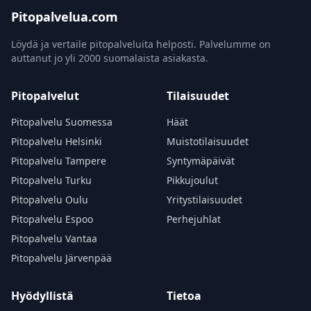
Pitopalvelua.com
Löydä ja vertaile pitopalveluita helposti. Palvelumme on
auttanut jo yli 2000 suomalaista asiakasta.
Pitopalvelut
Tilaisuudet
Pitopalvelu Suomessa
Häät
Pitopalvelu Helsinki
Muistotilaisuudet
Pitopalvelu Tampere
Syntymäpäivät
Pitopalvelu Turku
Pikkujoulut
Pitopalvelu Oulu
Yritystilaisuudet
Pitopalvelu Espoo
Perhejuhlat
Pitopalvelu Vantaa
Pitopalvelu Järvenpää
Hyödyllistä
Tietoa