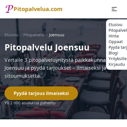
Pitopalvelua.com
Etusivu
Pitopalve
Etusivu
/
Pitopalvelu
/
Joensuu
Hinta
Oppaat
Pitopalvelu Joensuu
Pyydä tar
Blogi
Yrityksille
Vertaile 3 pitopalveluyritystä paikkakunnalla
Kirjaudu
Joensuu ja pyydä tarjoukset – ilmaiseksi ja
sitoumuksetta.
Pyydä tarjous ilmaiseksi
Yli 2 000 asiakasta palveltu