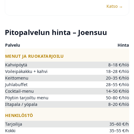
Katso →
Pitopalvelun hinta – Joensuu
Palvelu
Hinta
MENUT JA RUOKATARJOILU
Kahvipöytä
8–18 €/hlö
Voileipäkakku + kahvi
18–28 €/hlö
Keittomenu
20–35 €/hlö
Juhlabuffet
28–55 €/hlö
Cocktail-menu
14–50 €/hlö
Pöytiin tarjoiltu menu
50–80 €/hlö
Iltapala / yöpala
8–20 €/hlö
HENKILÖSTÖ
Tarjoilija
35–60 €/h
Kokki
35–55 €/h