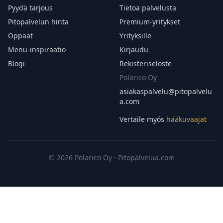
Pyydä tarjous
Tietoa palvelusta
Pitopalvelun hinta
Premium-yritykset
Oppaat
Yrityksille
Menu-inspiraatio
Kirjaudu
Blogi
Rekisteriseloste
Polarico Oy
asiakaspalvelu@
pitopalvelu
a.com
Vertaile myös
hääkuvaajat
© 2026 Polarico Oy · Pitopalvelua.com