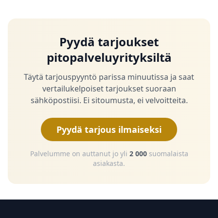
Pyydä tarjoukset
pitopalveluyrityksiltä
Täytä tarjouspyyntö parissa minuutissa ja saat
vertailukelpoiset tarjoukset suoraan
sähköpostiisi. Ei sitoumusta, ei velvoitteita.
Pyydä tarjous ilmaiseksi
Palvelumme on auttanut jo yli
2 000
suomalaista
asiakasta.