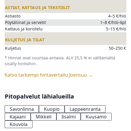
ASTIAT, KATTAUS JA TEKSTIILIT
Astiasto
4–5 €/hlö
Pöytäliinat ja servetit
1–8 €/hlö–kpl
Kattaus ja koristelu
5–15 €/hlö
KULJETUS JA TILAT
Kuljetus
50–250 €
* Hinnat ovat suuntaa-antavia. ALV 25,5 % ei välttämättä
sisälly hintoihin.
Katso tarkempi hintavertailu Joensuu →
Pitopalvelut lähialueilla
Savonlinna
Kuopio
Lappeenranta
Kajaani
Mikkeli
Iisalmi
Kuusamo
Kouvola