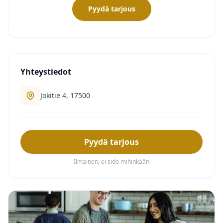
Pyydä tarjous
Yhteystiedot
Jokitie 4, 17500
Pyydä tarjous
Ilmainen, ei sido mihinkään