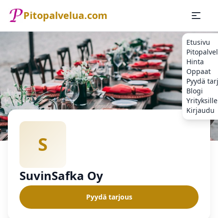
Pitopalvelua.com
Etusivu
Pitopalve
Hinta
Oppaat
Pyydä tar
Blogi
Yrityksille
Kirjaudu
Etusivu
Pitopalvelu
SuvinSafka Oy
S
SuvinSafka Oy
Pyydä tarjous