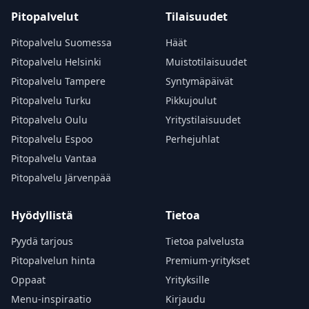
Pitopalvelut
Tilaisuudet
Pitopalvelu Suomessa
Häät
Pitopalvelu Helsinki
Muistotilaisuudet
Pitopalvelu Tampere
Syntymäpäivät
Pitopalvelu Turku
Pikkujoulut
Pitopalvelu Oulu
Yritystilaisuudet
Pitopalvelu Espoo
Perhejuhlat
Pitopalvelu Vantaa
Pitopalvelu Järvenpää
Hyödyllistä
Tietoa
Pyydä tarjous
Tietoa palvelusta
Pitopalvelun hinta
Premium-yritykset
Oppaat
Yrityksille
Menu-inspiraatio
Kirjaudu