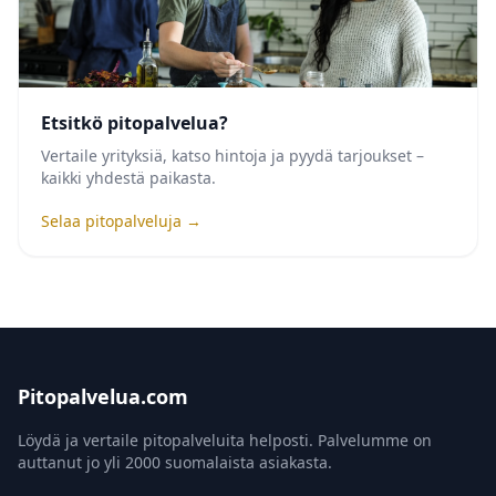
Etsitkö pitopalvelua?
Vertaile yrityksiä, katso hintoja ja pyydä tarjoukset –
kaikki yhdestä paikasta.
Selaa pitopalveluja →
Pitopalvelua.com
Löydä ja vertaile pitopalveluita helposti. Palvelumme on
auttanut jo yli 2000 suomalaista asiakasta.