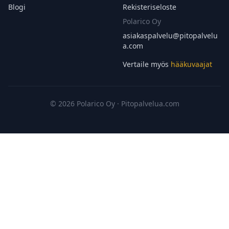
Blogi
Rekisteriseloste
Polarico Oy
asiakaspalvelu@
pitopalvelu
a.com
Vertaile myös
hääkuvaajat
© 2026 Polarico Oy · Pitopalvelua.com