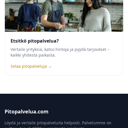
Etsitkö pitopalvelua?
Vertaile yrityksiä, katso hintoja ja pyydä tarjoukset –
kaikki yhdestä paikasta.
Selaa pitopalveluja →
Pitopalvelua.com
Löydä ja vertaile pitopalveluita helposti. Palvelumme on