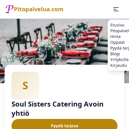
Pitopalvelua.com
Etusivu
Pitopalve
Hinta
Oppaat
Pyydä tar
Blogi
Yrityksille
Kirjaudu
Etusivu
Pitopalvelu
Soul Sisters Catering Avoin yhtiö
S
Soul Sisters Catering Avoin
yhtiö
Pyydä tarjous