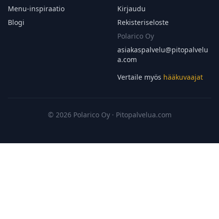
Menu-inspiraatio
Kirjaudu
Blogi
Rekisteriseloste
Polarico Oy
asiakaspalvelu@
pitopalvelu
a.com
Vertaile myös
hääkuvaajat
© 2026 Polarico Oy · Pitopalvelua.com