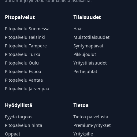
auttanut jo yli 2000 suomalaista asiakasta.
Pitopalvelut
Tilaisuudet
Pitopalvelu Suomessa
Häät
Pitopalvelu Helsinki
Muistotilaisuudet
Pitopalvelu Tampere
Syntymäpäivät
Pitopalvelu Turku
Pikkujoulut
Pitopalvelu Oulu
Yritystilaisuudet
Pitopalvelu Espoo
Perhejuhlat
Pitopalvelu Vantaa
Pitopalvelu Järvenpää
Hyödyllistä
Tietoa
Pyydä tarjous
Tietoa palvelusta
Pitopalvelun hinta
Premium-yritykset
Oppaat
Yrityksille